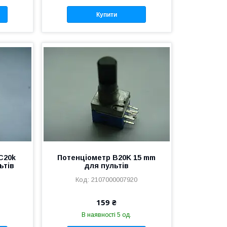
Купити
C20k
Потенціометр B20K 15 mm
ьтів
для пультів
2107000007920
159 ₴
В наявності 5 од.