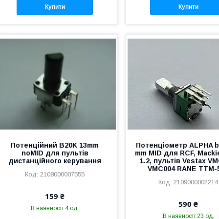
Купити
Купити
Потенційний B20K 13mm
Потенціометр ALPHA b
noMID для пультів
mm MID для RCF, Macki
дистанційного керування
1.2, пультів Vestax V
VMC004 RANE TTM-
2108000007555
2109000002214
159 ₴
590 ₴
В наявності 4 од.
В наявності 23 од.