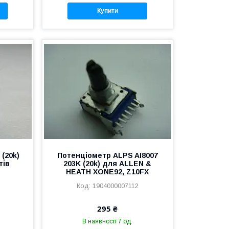
Купити
(20k)
Потенціометр ALPS AI8007
тів
203K (20k) для ALLEN &
HEATH XONE92, Z10FX
1904000007112
295 ₴
В наявності 7 од.