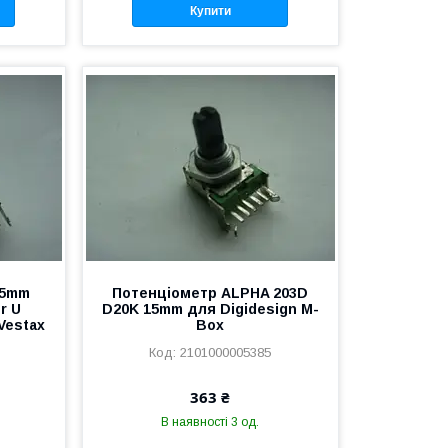
Купити
15mm
Потенціометр ALPHA 203D
r U
D20K 15mm для Digidesign M-
Vestax
Box
2101000005385
363 ₴
В наявності 3 од.