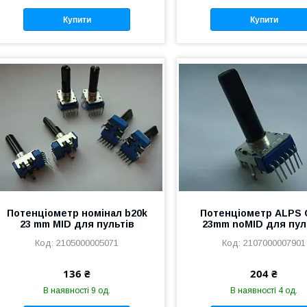
Купити
Купити
Потенціометр номінал b20k
Потенціометр ALPS 
23 mm MID для пультів
23mm noMID для пул
2105000005071
2107000007901
136 ₴
204 ₴
В наявності 9 од.
В наявності 4 од.