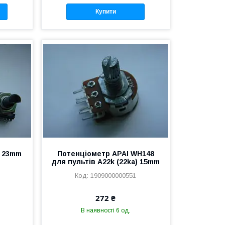
Купити
k 23mm
Потенціометр APAI WH148
для пультів A22k (22ka) 15mm
1909000000551
272 ₴
В наявності 6 од.