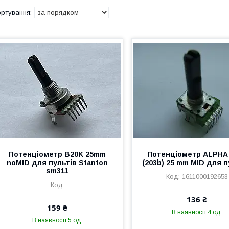
Потенціометр B20K 25mm
Потенціометр ALPHA
noMID для пультів Stanton
(203b) 25 mm MID для п
sm311
1611000192653
136 ₴
159 ₴
В наявності 4 од.
В наявності 5 од.