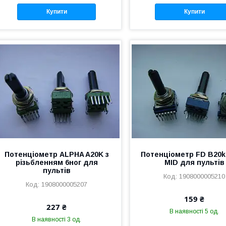
Купити
Купити
Потенціометр ALPHA A20K з
Потенціометр FD B20
різьбленням 6ног для
MID для пультів
пультів
1908000005210
1908000005207
159 ₴
227 ₴
В наявності 5 од.
В наявності 3 од.