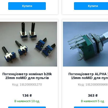
Купити
Купити
Потенціометр номінал b20k
Потенціометр ALPHA 
23mm noMID для пультів
15mm noMID для пул
1912000001270
1912000009968
136 ₴
363 ₴
В наявності 10 од.
В наявності 5 од.