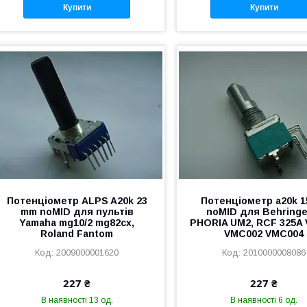
Купити
Купити
Потенціометр ALPS A20k 23
Потенціометр a20k 
mm noMID для пультів
noMID для Behringe
Yamaha mg10/2 mg82cx,
PHORIA UM2, RCF 325A 
Roland Fantom
VMC002 VMC004
2009000001620
2010000008086
227 ₴
227 ₴
В наявності 13 од.
В наявності 6 од.