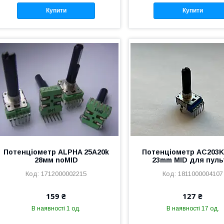
Купити
Купити
Потенціометр ALPHA 25A20k
Потенціометр AC203K 
28мм noMID
23mm MID для пуль
1712000002215
1811000004107
159 ₴
127 ₴
В наявності 1 од.
В наявності 17 од.