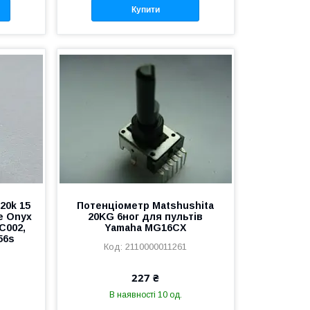
Купити
20k 15
Потенціометр Matshushita
e Onyx
20KG 6ног для пультів
MC002,
Yamaha MG16CX
56s
2110000011261
227 ₴
В наявності 10 од.