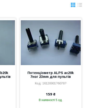
 b20k
Потенціометр ALPS ac20k
ультів
7ног 23mm для пультів
16120001?6076?
159 ₴
В наявності 5 од.