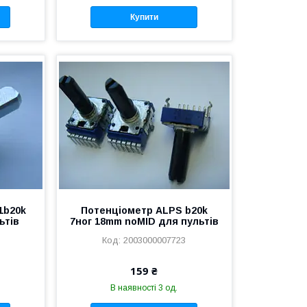
Купити
1b20k
Потенціометр ALPS b20k
ьтів
7ног 18mm noMID для пультів
2003000007723
159 ₴
В наявності 3 од.