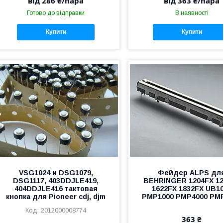
від 286 ₴/пара
від 363 ₴/пара
Готово до відправки
В наявності
Купити
Купити
VSG1024 и DSG1079,
Фейдер ALPS дл
DSG1117, 403DDJLE419,
BEHRINGER 1204FX 1
404DDJLE416 тактовая
1622FX 1832FX UB1
кнопка для Pioneer cdj, djm
PMP1000 PMP4000 PM
2012000008774
363 ₴