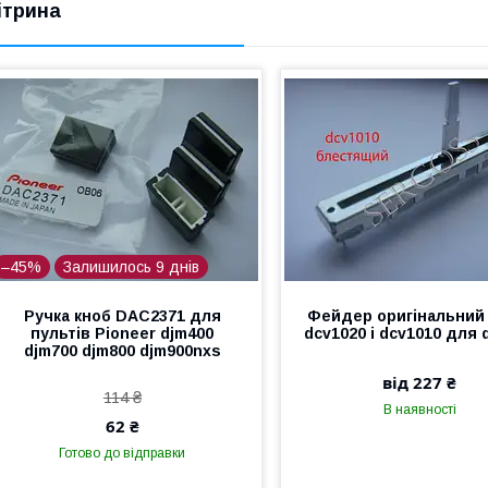
ітрина
–45%
Залишилось 9 днів
Ручка кноб DAC2371 для
Фейдер оригінальний
пультів Pioneer djm400
dcv1020 і dcv1010 для 
djm700 djm800 djm900nxs
від 227 ₴
114 ₴
В наявності
62 ₴
Готово до відправки