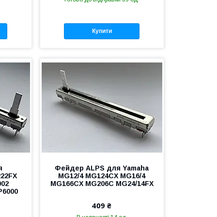
Купити
я
Фейдер ALPS для Yamaha
222FX
MG12/4 MG124CX MG16/4
002
MG166CX MG206C MG24/14FX
P6000
409 ₴