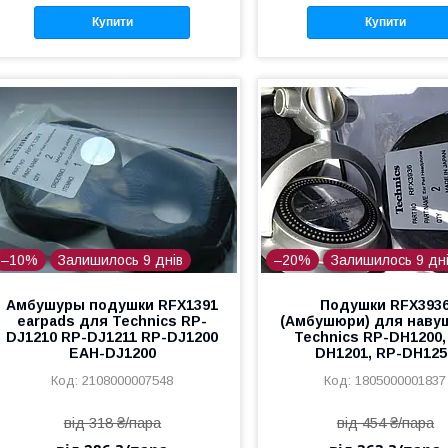
Купити
Купити
–10%
Залишилось 9 днів
–20%
Залишилось 9 дн
Амбушуры подушки RFX1391
Подушки RFX393
earpads для Technics RP-
(Амбушюри) для наву
DJ1210 RP-DJ1211 RP-DJ1200
Technics RP-DH1200,
EAH-DJ1200
DH1201, RP-DH125
2108000007548
1805000001837
від 318 ₴/пара
від 454 ₴/пара