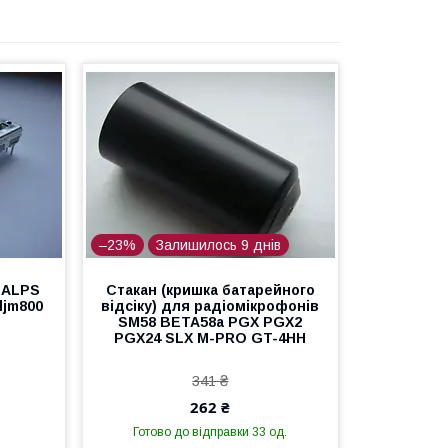
–23%
Залишилось 9 днів
 ALPS
Стакан (кришка батарейного
djm800
відсіку) для радіомікрофонів
SM58 BETA58a PGX PGX2
PGX24 SLX M-PRO GT-4HH
341 ₴
262 ₴
Готово до відправки 33 од.