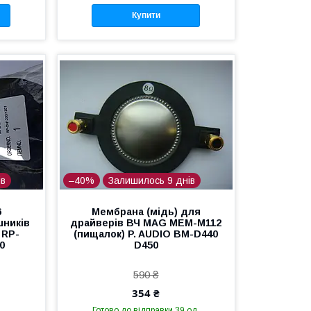
Купити
ів
–40%
Залишилось 9 днів
6
Мембрана (мідь) для
шників
драйверів ВЧ MAG MEM-M112
 RP-
(пищалок) P. AUDIO BM-D440
0
D450
590 ₴
354 ₴
Готово до відправки 39 од.