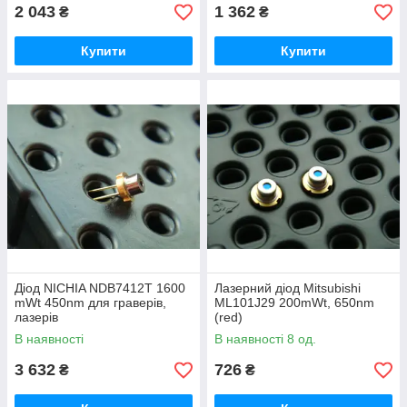
2 043
1 362
₴
₴
Купити
Купити
Діод NICHIA NDB7412T 1600
Лазерний діод Mitsubishi
mWt 450nm для граверів,
ML101J29 200mWt, 650nm
лазерів
(red)
В наявності
В наявності 8 од.
3 632
726
₴
₴