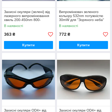
Захисні окуляри (зелені) від
Випромінювач зеленого
лазерного випромінювання
кольору 532nm потужністю
хвиль 200-450nm 800-
30mW для "Зоряного неба"
2000nm 405nm 445nm
В наявності
В наявності
363
772
₴
₴
Купити
Купити
Захисні окуляри OD4+ від
Захисні окуляри OD4+ від