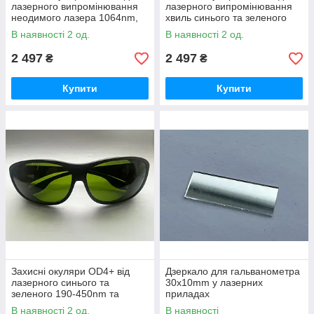
лазерного випромінювання
лазерного випромінювання
неодимого лазера 1064nm,
хвиль синього та зеленого
хвиль 190-550nm, 800-
190-550nm та
В наявності 2 од.
В наявності 2 од.
1100nm
інфрачервоного 800-1100nm
2 497
2 497
₴
₴
Купити
Купити
Захисні окуляри OD4+ від
Дзеркало для гальванометра
лазерного синього та
30x10mm у лазерних
зеленого 190-450nm та
приладах
інфрачервоного 800-1700nm
В наявності 2 од.
В наявності