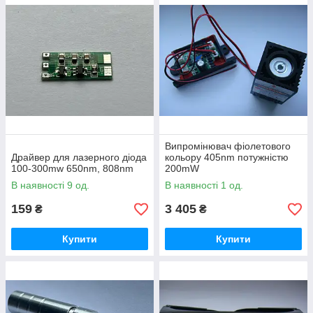
Випромінювач фіолетового
Драйвер для лазерного діода
кольору 405nm потужністю
100-300mw 650nm, 808nm
200mW
В наявності 9 од.
В наявності 1 од.
159
3 405
₴
₴
Купити
Купити