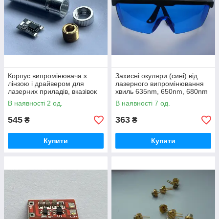
Корпус випромінювача з
Захисні окуляри (сині) від
лінзою і драйвером для
лазерного випромінювання
лазерних приладів, вказівок
хвиль 635nm, 650nm, 680nm
В наявності 2 од.
В наявності 7 од.
545
363
₴
₴
Купити
Купити