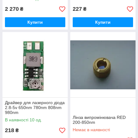
випромінювання
2 270
227
₴
₴
Купити
Купити
Драйвер для лазерного діода
2.8-5v 650nm 780nm 808nm
980nm
Лінза випромінювача RED
В наявності 10 од.
200-850nm
218
Немає в наявності
₴