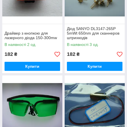
Діод SANYO DL3147-265P
Драйвер з кнопкою для
5mWt 650nm для сканнеров
лазерного діода 150-300mw
штрихкодів
В наявності 2 од.
В наявності 3 од.
182
182
₴
₴
Купити
Купити