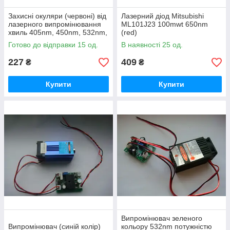
Захисні окуляри (червоні) від
Лазерний діод Mitsubishi
лазерного випромінювання
ML101J23 100mwt 650nm
хвиль 405nm, 450nm, 532nm,
(red)
1064nm
Готово до відправки 15 од.
В наявності 25 од.
227
409
₴
₴
Купити
Купити
Випромінювач зеленого
Випромінювач (синій колір)
кольору 532nm потужністю