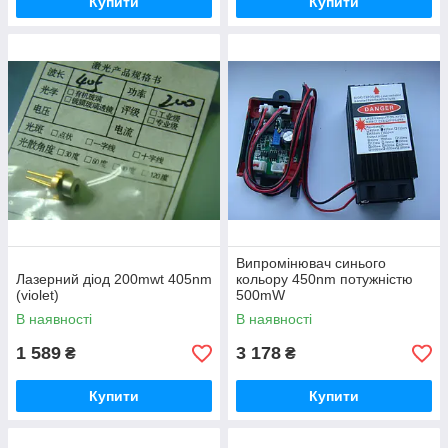
Купити
Купити
Випромінювач синього
Лазерний діод 200mwt 405nm
кольору 450nm потужністю
(violet)
500mW
В наявності
В наявності
1 589
3 178
₴
₴
Купити
Купити