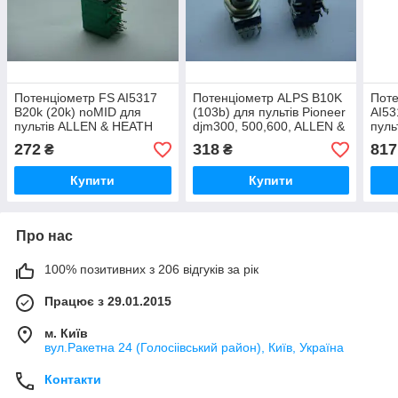
Потенціометр FS AI5317
Потенціометр ALPS B10K
Поте
B20k (20k) noMID для
(103b) для пультів Pioneer
AI53
пультів ALLEN & HEATH
djm300, 500,600, ALLEN &
пуль
XONE92
HEATH DB4
XON
272
318
817
₴
₴
Купити
Купити
Про нас
100% позитивних з 206 відгуків за рік
Працює з 29.01.2015
м. Київ
вул.Ракетна 24 (Голосіівський район), Київ, Україна
Контакти