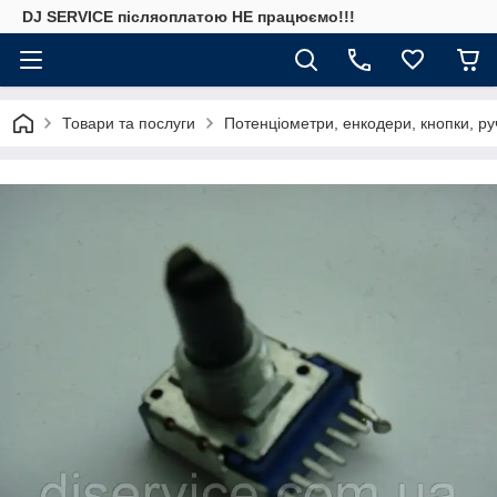
DJ SERVICE пiсляоплатою НЕ працюємо!!!
Товари та послуги
Потенціометри, енкодери, кнопки, ру