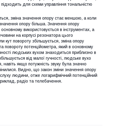
 підходить для схеми управління тональністю
ься, зміна значення опору стає меншою, а коли
 значення опору більша. Значення опору
в основному використовується в інструментах, а
човини на корпусі резонатора цього
ли кут повороту збільшується, зміна опору
ута повороту потенційометра, який в основному
учності людських вухом знаходиться приблизно в
 збільшується від малої гучності, людське вухо
, навіть якщо потужність звуку була значно
мінилися. Видно, що закон зміни значення опору
 слуху людини, отже логарифмічний потенційний
приклад, радіо та телебачення.