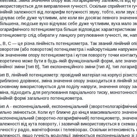
евелика. Зміна значення опору має логарифмічну залежність від к
икористовується для виправлення гучності. Оскільки сприйняття г
інійній залежності від логарифм потужності звуку, тобто, коли звук
ідчуває себе дуже чутливим, але коли він досягає певного значення
більшена, людське вухо відчуває себе дуже чутливим, вуха мало з
огарифмічного потенциометра більше відповідає характеристикам
отенциометр слід обирати у ланцюгу регулювання гучності, як, на
, B, C — це різна лінійність потенциометра. Так званий лінійний оп
оворотом (або поворотом) потенцеметра і найскрутнішим напруженн
іж значенням опору потенциометра і кутом повороту точки контакт
еоретично може бути в будь-якій функціональній формі, але значе
інійної зміни [тип B], Тип експоненційного зміни [тип A], тип логариф
ип B, лінійний потенциометр: провідний матеріал на корпусі різис
риблизно дорівнює, зміна значення опору знаходиться в лінійній з
сновному використовується для поділу напруги, значення опору з
міна, підходить для регулювання парціального тиску, монотонності 
інійній формі загального потенциометра.
ип А - експоненціальний, експоненціальний (зворотнологаріфмічний
ильно змінюється. Коли кут ближче до кінця максимального значен
кспоненціальний (зворотно-логарифмічний) потенциометр, значенн
алежності від кута повороту, і зазвичай використовується в схемах
учності у радіо, магнітофонах і телевізорах. Оскільки інтенсивніст
алежності, якщо гучність модуляції змінюється експоненціально зі