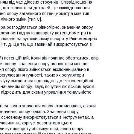
ям під час ділових стосунків. Співвідношення
у, що торкається деталей, це співвідношення
ння опору загального потенциометра має тип
мічного зміни [тип C].
тора розподіляється рівномірно, значення опору
алежності від кута повороту потенциометра і в
асноване на вуглекислому повороту Рівномемерна
і т. д. Це те, що зазвичай використовується в
) потенційний. Коли він починає обертатися, опір
ня опору, значення опору змінюється менше.
я опору якого змінюється експоненціально в
 регулювання гучності, таких як регулятори
ь слуху змінюється відповідно до експоненційної
 значенням опору, звук, почутий людським вухом,
 підходить для схеми управління тональністю
ься, зміна значення опору стає меншою, а коли
 значення опору більша. Значення опору
в основному використовується в інструментах, а
човини на корпусі резонатора цього
ли кут повороту збільшується, зміна опору