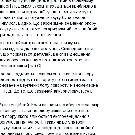
ута повороту потенційометра, який в основному
учності людських вухом знаходиться приблизно в
 збільшується від малої гучності, людське вухо
, навіть якщо потужність звуку була значно
мінилися. Видно, що закон зміни значення опору
 слуху людини, отже логарифмічний потенційний
приклад, радіо та телебачення.
ір потенційометра стосується зв’язку між
ям під час ділових стосунків. Співвідношення
у, що торкається деталей, це співвідношення
ння опору загального потенциометра має тип
мічного зміни [тип C].
тора розподіляється рівномірно, значення опору
алежності від кута повороту потенциометра і в
асноване на вуглекислому повороту Рівномемерна
і т. д. Це те, що зазвичай використовується в
) потенційний. Коли він починає обертатися, опір
ня опору, значення опору змінюється менше.
я опору якого змінюється експоненціально в
 регулювання гучності, таких як регулятори
ь слуху змінюється відповідно до експоненційної
 значенням опору, звук, почутий людським вухом,