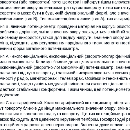
оворотом (або поворотом) потенцеметра і найскрутнішим напруженн
іж значенням опору потенциометра і кутом повороту точки контакт
еоретично може бути в будь-якій функціональній формі, але значе
інійної зміни [тип B], Тип експоненційного зміни [тип A], тип логариф
ип B, лінійний потенциометр: провідний матеріал на корпусі різис
риблизно дорівнює, зміна значення опору знаходиться в лінійній з
сновному використовується для поділу напруги, значення опору з
міна, підходить для регулювання парціального тиску, монотонності 
інійній формі загального потенциометра.
ип А - експоненціальний, експоненціальний (зворотнологаріфмічний
ильно змінюється. Коли кут ближче до кінця максимального значен
кспоненціальний (зворотно-логарифмічний) потенциометр, значенн
алежності від кута повороту, і зазвичай використовується в схемах
учності у радіо, магнітофонах і телевізорах. Оскільки інтенсивніст
алежності, якщо гучність модуляції змінюється експоненціально зі
дається стабільним і комфортним. Таким чином, цей потенциометр
удіосхеми.
ип C є логарифмічний. Коли логарифмічний потенциометр обертаєт
ут повороту ближче до кінця максимального значення опору, зміна
мінюється в залежності від кута повороту. Це тип потенційометра 
акож підходить для цепейного керування тембром.Токопроводні ре
отенційометра розподілені нерівномірно. Змінення дуже велике, ко