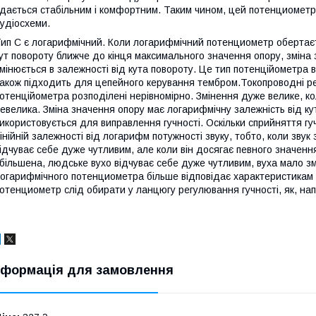
дається стабільним і комфортним. Таким чином, цей потенциометр
удіосхеми.
ип C є логарифмічний. Коли логарифмічний потенциометр обертаєт
ут повороту ближче до кінця максимального значення опору, зміна
мінюється в залежності від кута повороту. Це тип потенційометра 
акож підходить для цепейного керування тембром.Токопроводні ре
отенційометра розподілені нерівномірно. Змінення дуже велике, ко
евелика. Зміна значення опору має логарифмічну залежність від к
икористовується для виправлення гучності. Оскільки сприйняття г
інійній залежності від логарифм потужності звуку, тобто, коли звук
ідчуває себе дуже чутливим, але коли він досягає певного значення
більшена, людське вухо відчуває себе дуже чутливим, вуха мало з
огарифмічного потенциометра більше відповідає характеристикам
отенциометр слід обирати у ланцюгу регулювання гучності, як, на
нформація для замовлення