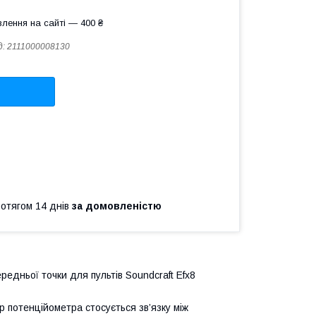
лення на сайті — 400 ₴
д:
2111000008130
ротягом 14 днів
за домовленістю
редньої точки для пультів Soundcraft Efx8
ір потенційометра стосується зв’язку між