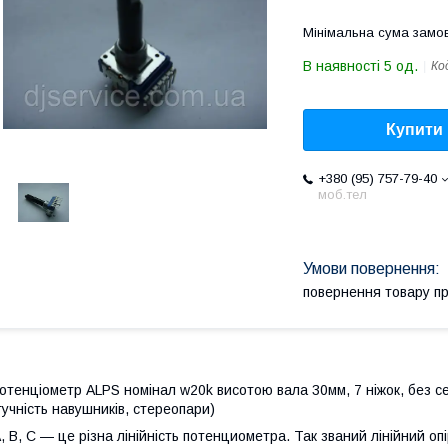
Мінімальна сума замов
В наявності 5 од.
Ко
Купити
+380 (95) 757-79-40
моб.тел
повернення товару п
отенціометр ALPS номінал w20k висотою вала 30мм, 7 ніжок, без се
гучність навушників, стереопари)
, B, C — це різна лінійність потенциометра. Так званий лінійний оп