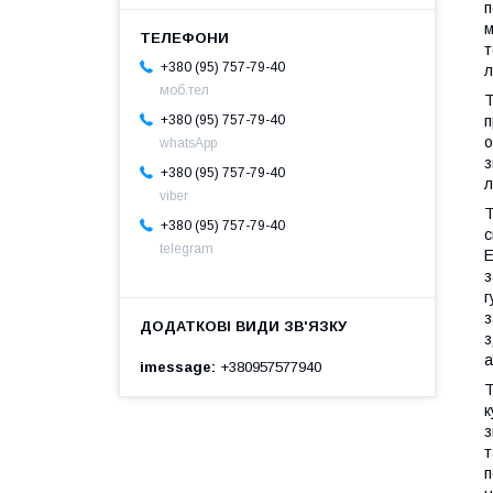
п
м
т
+380 (95) 757-79-40
л
моб.тел
Т
п
+380 (95) 757-79-40
о
whatsApp
з
+380 (95) 757-79-40
л
viber
Т
+380 (95) 757-79-40
с
telegram
Е
з
г
з
з
а
imessage
+380957577940
Т
к
з
т
п