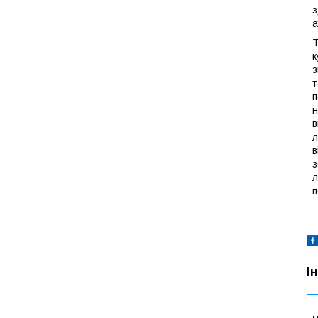
з
а
Т
к
з
т
п
н
в
л
в
з
л
п
І