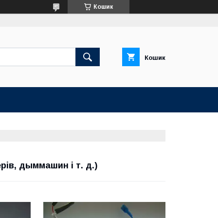
Кошик
Кошик
ів, дыммашин і т. д.)