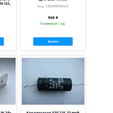
la 111,
1903000003624
908 ₴
В наявності 1 од.
Купити
 W 24v
Конденсатор EPCOS 22 мкф