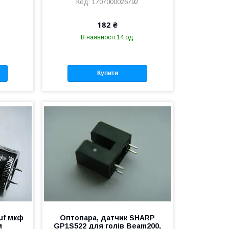
1707000026792
182 ₴
В наявності 14 од.
Купити
uf мкф
Оптопара, датчик SHARP
м
GP1S522 для голів Beam200,