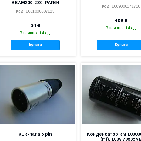
BEAM200, 230, PAR64
1609000141710
1601000007128
409 ₴
54 ₴
В наявності 4 од.
В наявності 4 од.
Купити
Купити
XLR-папа 5 pin
Конденсатор RM 10000
(mf), 100v 70х35м