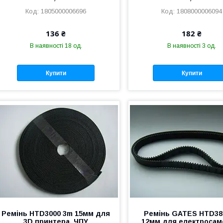
1805000006696
1808000006094
136 ₴
182 ₴
В наявності 18 од.
В наявності 3 од.
Купити
Купити
Ремінь HTD3000 3m 15мм для
Ремінь GATES HTD38
3D принтера, ЧПУ
12мм для електросам