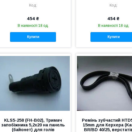
454 ₴
454 ₴
В наявності 18 од.
В наявності 18 од.
Купити
Купити
KLS5-258 (FH-B02), Тримач
Ремінь зубчастий HTD
запобіжника 5,2х20 на панель
15mm для Керхера (Ka
(байонет) для голів
BR/BD 40/25, верстаті