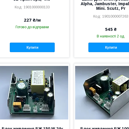
Alpha, Jambuster, Impal
1901000000133
Mini. Scutz, Pr
1901000007263
227 ₴/м
Готово до відправки
545 ₴
В наявності 2 од.
Купити
Купити
Блок живлення БЖ 150 W 24v
Блок живлення БЖ 100