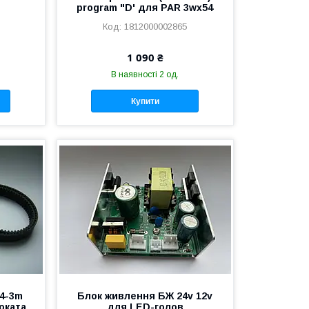
program "D' для PAR 3wx54
1812000002865
1 090 ₴
В наявності 2 од.
Купити
4-3m
Блок живлення БЖ 24v 12v
оката
для LED-голов