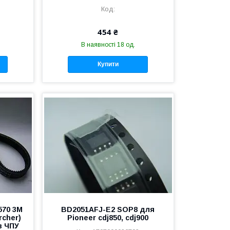
454 ₴
В наявності 18 од.
Купити
570 3M
BD2051AFJ-E2 SOP8 для
rcher)
Pioneer cdj850, cdj900
в ЧПУ