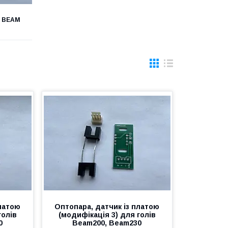
 BEAM
платою
Оптопара, датчик із платою
голів
(модифікація 3) для голів
0
Beam200, Beam230