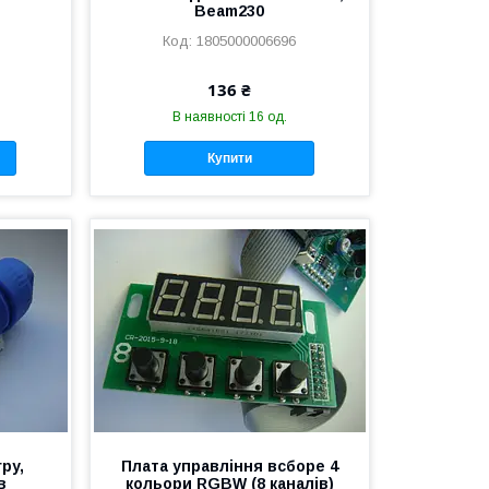
Beam230
1805000006696
136 ₴
В наявності 16 од.
Купити
py,
Плата управління всборе 4
в
кольори RGBW (8 каналів)