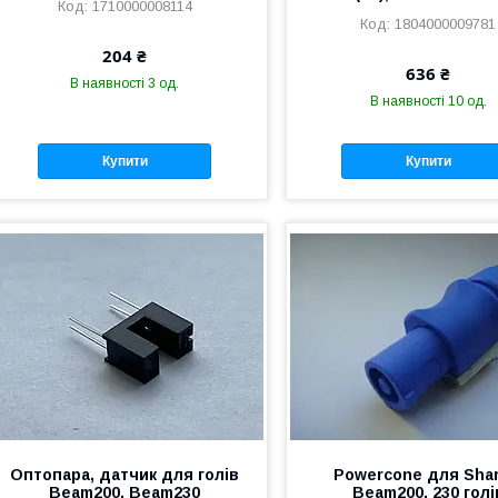
1710000008114
1804000009781
204 ₴
636 ₴
В наявності 3 од.
В наявності 10 од.
Купити
Купити
Оптопара, датчик для голів
Powercone для Shar
Beam200, Beam230
Beam200, 230 голі