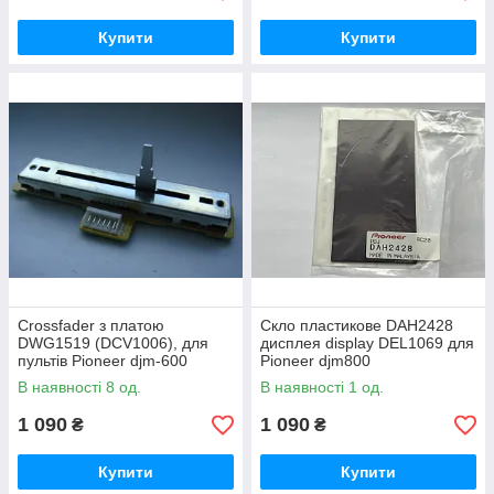
Купити
Купити
Crossfader з платою
Скло пластикове DAH2428
DWG1519 (DCV1006), для
дисплея display DEL1069 для
пультів Pioneer djm-600
Pioneer djm800
В наявності 8 од.
В наявності 1 од.
1 090
1 090
₴
₴
Купити
Купити