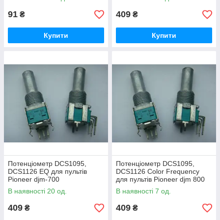
djm800, djm850
91
409
₴
₴
Купити
Купити
Потенціометр DCS1095,
Потенціометр DCS1095,
DCS1126 EQ для пультів
DCS1126 Color Frequency
Pioneer djm-700
для пультів Pioneer djm 800
В наявності 20 од.
В наявності 7 од.
409
409
₴
₴