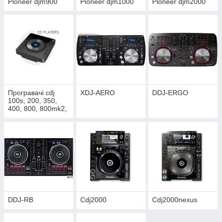
Pioneer djm900
Pioneer djm1000
Pioneer djm2000
Програвачі cdj
XDJ-AERO
DDJ-ERGO
100s, 200, 350,
400, 800, 800mk2,
900, 1000mk2,
1000mk3, 2000,
cmx3000, cmx5000
DDJ-RB
Cdj2000
Cdj2000nexus