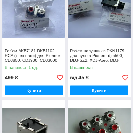
Роз'єм AKB7181 DKB1102
Роз'єм навушників DKN1179
RCA (тюльпани) для Pioneer
для пульта Pioneer djm500,
CDJ850, CDJ900, CDJ3000
DDJ-SZ2, XDJ-Aero, DDJ-
ERGOV, DDJ-T1, DDJ-S1
В наявності 1 од.
В наявності
499
45
₴
від
₴
Купити
Купити