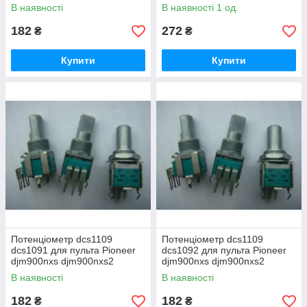
В наявності
В наявності 1 од.
182
272
₴
₴
Купити
Купити
Потенціометр dcs1109
Потенціометр dcs1109
dcs1091 для пульта Pioneer
dcs1092 для пульта Pioneer
djm900nxs djm900nxs2
djm900nxs djm900nxs2
djm400 djm350 djm250
djm400 djm350 djm250
В наявності
В наявності
182
182
₴
₴