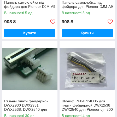
Панель самоклейка під
Панель самоклейка під
фейдера для Pioneer DJM-A9
фейдера для Pioneer DJM-A9
В наявності 5 од.
В наявності 5 од.
908
908
₴
₴
Купити
Купити
Разьем плати фейдерной
Шлейф PF04PP4D05 для
DWX2930 DWX2931
плати фейдерной DWX2538
DWX2538, DWX2540 для
DWX2540 для Pioneer djm800
Pioneer djm700, djm750,
В наявності 30 од.
В наявності 4 од.