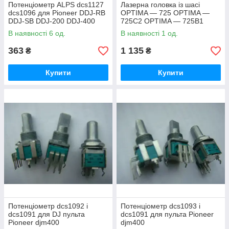
Потенціометр ALPS dcs1127
Лазерна головка із шасі
dcs1096 для Pioneer DDJ-RB
OPTIMA — 725 OPTIMA —
DDJ-SB DDJ-200 DDJ-400
725C2 OPTIMA — 725B1
DDJ-800 DDJ-FLX4 DDJ-FLX6
OPTIMA — 725B2
В наявності 6 од.
В наявності 1 од.
DDJ-REV1
363
1 135
₴
₴
Купити
Купити
Потенціометр dcs1092 і
Потенціометр dcs1093 і
dcs1091 для DJ пульта
dcs1091 для пульта Pioneer
Pioneer djm400
djm400