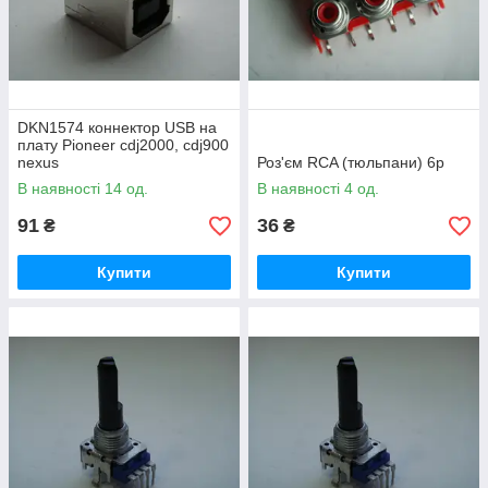
DKN1574 коннектор USB на
плату Pioneer cdj2000, cdj900
nexus
Роз'єм RCA (тюльпани) 6p
В наявності 14 од.
В наявності 4 од.
91
36
₴
₴
Купити
Купити