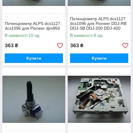
Потенціометр ALPS dcs1127
Потенціометр ALPS dcs1127,
dcs1096 для Pioneer DDJ-RB
dcs1096 для Pioneer djm850
DDJ-SB DDJ-200 DDJ-400
DDJ-800 DDJ-FLX4 DDJ-FLX6
В наявності 10 од.
В наявності 8 од.
DDJ-REV1
363
363
₴
₴
Купити
Купити