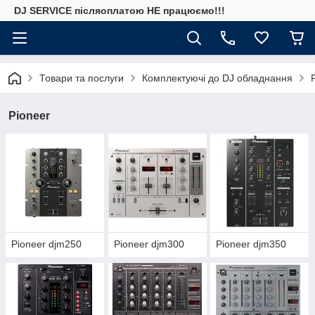
DJ SERVICE пiсляоплатою НЕ працюємо!!!
Товари та послуги
Комплектуючі до DJ обладнання
Pioneer
Pioneer djm250
Pioneer djm300
Pioneer djm350