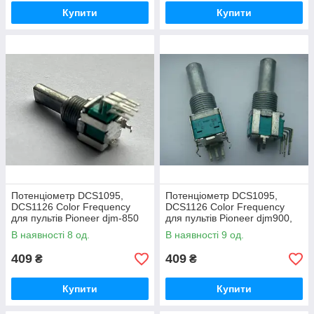
Купити
Купити
Потенціометр DCS1095,
Потенціометр DCS1095,
DCS1126 Color Frequency
DCS1126 Color Frequency
для пультів Pioneer djm-850
для пультів Pioneer djm900,
djm900nexus, djm900nexus2
В наявності 8 од.
В наявності 9 од.
409
409
₴
₴
Купити
Купити