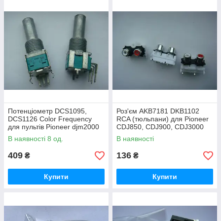
Потенціометр DCS1095,
Роз'єм AKB7181 DKB1102
DCS1126 Color Frequency
RCA (тюльпани) для Pioneer
для пультів Pioneer djm2000
CDJ850, CDJ900, CDJ3000
В наявності 8 од.
В наявності
409
136
₴
₴
Купити
Купити