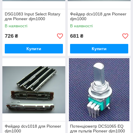
DSG1083 Input Select Rotary
Фейдер dcv1018 для Pioneer
для Pioneer djm1000
djm1000
В наявності
В наявності
726
681
₴
₴
Купити
Купити
Фейдер dcv1018 для Pioneer
Потенціометр DCS1065 EQ
djm1000
для пультів Pioneer djm1000