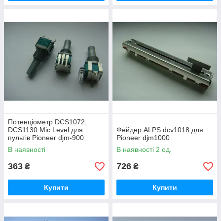
Потенціометр DCS1072,
DCS1130 Mic Level для
Фейдер ALPS dcv1018 для
пультів Pioneer djm-900
Pioneer djm1000
В наявності
В наявності 2 од.
363
726
₴
₴
Купити
Купити