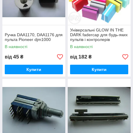
Універсальні GLOW IN THE
Ручка DAA1170, DAA1176 для
DARK fadercap для будь-яких
пульта Pioneer djm1000
пультів і контролерів
В наявності
В наявності
45
182
від
₴
від
₴
Купити
Купити