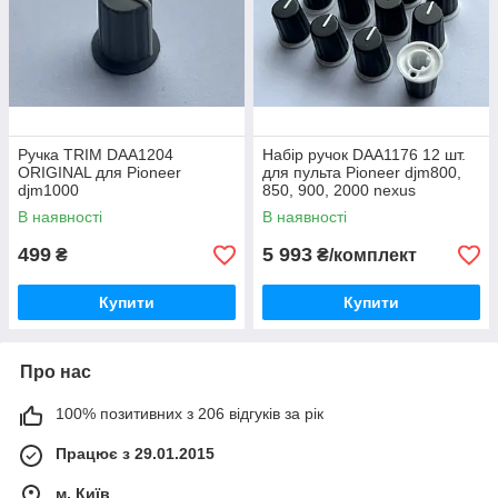
Ручка TRIM DAA1204
Набір ручок DAA1176 12 шт.
ORIGINAL для Pioneer
для пульта Pioneer djm800,
djm1000
850, 900, 2000 nexus
В наявності
В наявності
499
5 993
₴
₴/комплект
Купити
Купити
Про нас
100% позитивних з 206 відгуків за рік
Працює з 29.01.2015
м. Київ