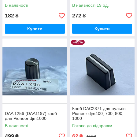
В наявності
В наявності 19 од.
182
272
₴
₴
Купити
Купити
–45%
Кноб DAC2371 для пультів
DAA 1256 (DAA1197) кноб
Pioneer djm400, 700, 800,
для Pioneer djm1000
1000
В наявності
Готово до відправки
499
62
₴
₴
114 ₴