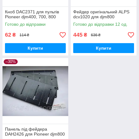
Кноб DAC2371 для пультів
Фейдер оригінальний ALPS
Pioneer djm400, 700, 800
dcv1020 для djm800
Готово до відправки
Готово до відправки 12 од.
62
445
₴
₴
114 ₴
636 ₴
Купити
Купити
–30%
Панель під фейдера
DAH2426 для Pioneer djm800