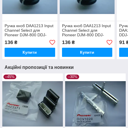
Ручка кноб DAA1213 Input
Ручка кноб DAA1213 Input
Ручк
Channel Select для
Channel Select для
DAA1
Pioneer DJM-800 DDJ-
Pioneer DJM-800 DDJ-
DDJ-
1000 DJM-700 DJM-750
1000 DJM-700 DJM-750
100
136
136
91
₴
₴
DJM-850 DJM-900
DJM-850 DJM-900
DDJ
DJM
Купити
Купити
Акційні пропозиції та новинки
–45%
–30%