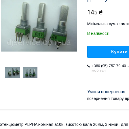
145 ₴
Мінімальна сума замов
В наявності
Купити
+380 (95) 757-79-40
моб.тел
повернення товару п
отенціометр ALPHA номінал a10k, висотою вала 20мм, 3 ніжки, для 