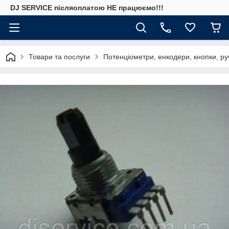
DJ SERVICE пiсляоплатою НЕ працюємо!!!
Товари та послуги
Потенціометри, енкодери, кнопки, ру