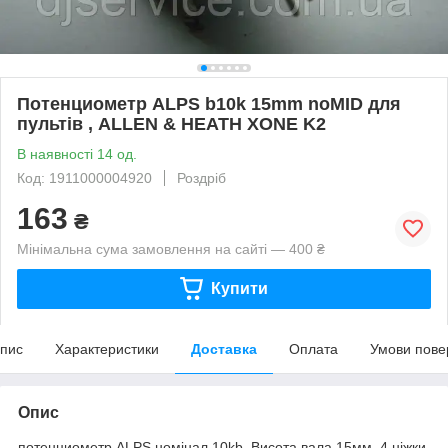
Потенциометр ALPS b10k 15mm noMID для
пультів , ALLEN & HEATH XONE K2
В наявності 14 од.
Код: 1911000004920
Роздріб
163
₴
Мінімальна сума замовлення на сайті — 400 ₴
Купити
пис
Характеристики
Доставка
Оплата
Умови пове
Опис
потенциометр ALPS номінал 10kb Висота вала 15мм, 4 ніжки,