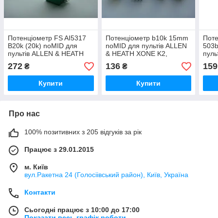
Потенціометр FS AI5317
Потенціометр b10k 15mm
Поте
B20k (20k) noMID для
noMID для пультів ALLEN
503b
пультів ALLEN & HEATH
& HEATH XONE K2,
пуль
XONE92
синтезаторів
ZED
272
136
159
₴
₴
Купити
Купити
Про нас
100% позитивних з 205 відгуків за рік
Працює з 29.01.2015
м. Київ
вул.Ракетна 24 (Голосіівський район), Київ, Україна
Контакти
Сьогодні працює з 10:00 до 17:00
Показати весь графік роботи