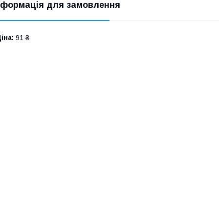
нформація для замовлення
іна:
91 ₴