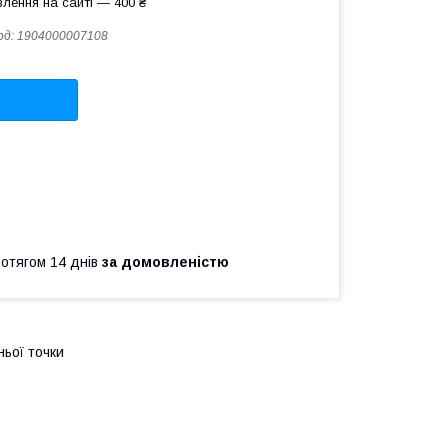
лення на сайті — 400 ₴
од:
1904000007108
ротягом 14 днів
за домовленістю
ьої точки