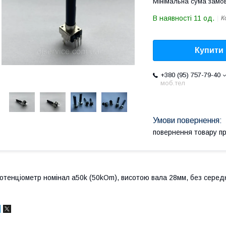
Мінімальна сума замов
В наявності 11 од.
К
Купити
+380 (95) 757-79-40
моб.тел
повернення товару п
отенціометр номінал a50k (50kOm), висотою вала 28мм, без середн