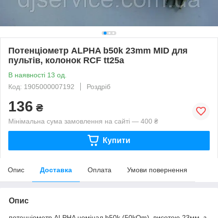
Потенціометр ALPHA b50k 23mm MID для
пультів, колонок RCF tt25a
В наявності 13 од.
Код: 1905000007192
Роздріб
136
₴
Мінімальна сума замовлення на сайті — 400 ₴
Купити
Опис
Доставка
Оплата
Умови повернення
Опис
потенціометр ALPHA номінал b50k (50kOm), висотою 23мм, з