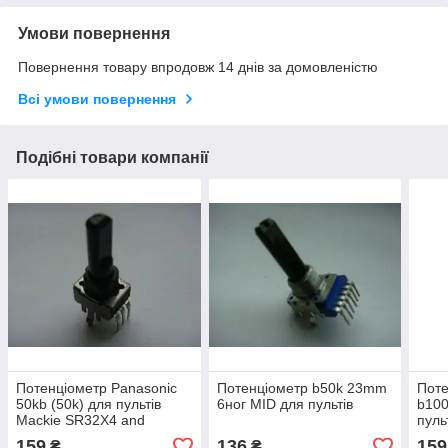
Умови повернення
Повернення товару впродовж 14 днів за домовленістю
Всі умови повернення
Подібні товари компанії
Потенціометр Panasonic
Потенціометр b50k 23mm
Пот
50kb (50k) для пультів
6ног MID для пультів
b10
Mackie SR32X4 and
пуль
CR1604-VLZ, колонок
159
136
159
₴
₴