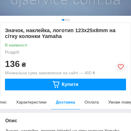
Значок, наклейка, логотип 123x25x8mm на
сітку колонки Yamaha
В наявності
Роздріб
136
₴
Мінімальна сума замовлення на сайті — 400 ₴
Купити
пис
Характеристики
Доставка
Оплата
Умови пове
Опис
Значок, наклейка, логотип (plastic) на сітку колонки Yamaha