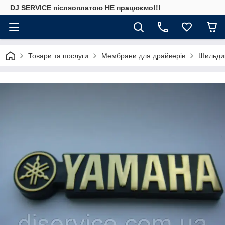
DJ SERVICE пiсляоплатою НЕ працюємо!!!
Товари та послуги
Мембрани для драйверів
Шильдик