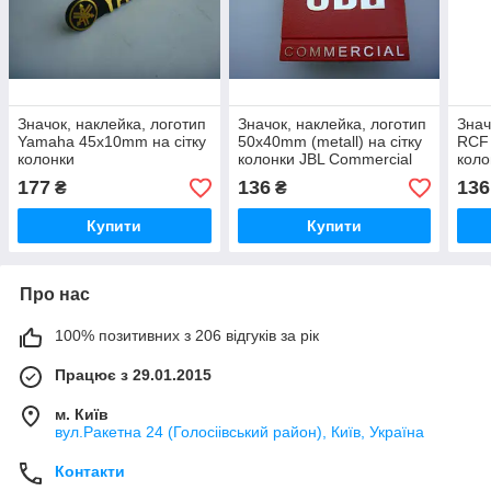
Значок, наклейка, логотип
Значок, наклейка, логотип
Знач
Yamaha 45x10mm на сітку
50x40mm (metall) на сітку
RCF 
колонки
колонки JBL Commercial
коло
177
136
136
₴
₴
Купити
Купити
Про нас
100% позитивних з 206 відгуків за рік
Працює з 29.01.2015
м. Київ
вул.Ракетна 24 (Голосіівський район), Київ, Україна
Контакти