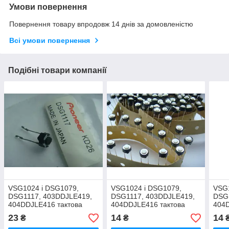
Умови повернення
Повернення товару впродовж 14 днів за домовленістю
Всі умови повернення
Подібні товари компанії
VSG1024 і DSG1079,
VSG1024 і DSG1079,
VSG
DSG1117, 403DDJLE419,
DSG1117, 403DDJLE419,
DSG
404DDJLE416 тактова
404DDJLE416 тактова
404D
кнопка для Pioneer cdj,
кнопка для Pioneer cdj
кноп
23
14
14
₴
₴
djm
djm