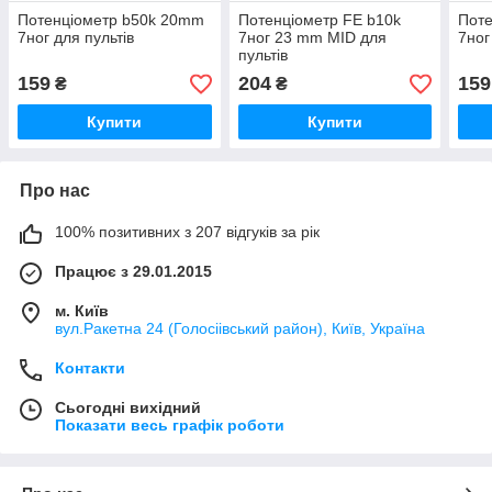
Потенціометр b50k 20mm
Потенціометр FE b10k
Поте
7ног для пультів
7ног 23 mm MID для
7ног
пультів
159
204
159
₴
₴
Купити
Купити
Про нас
100% позитивних з 207 відгуків за рік
Працює з 29.01.2015
м. Київ
вул.Ракетна 24 (Голосіівський район), Київ, Україна
Контакти
Сьогодні вихідний
Показати весь графік роботи