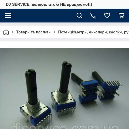
DJ SERVICE пiсляоплатою НЕ працюємо!!!
Товари та послуги
Потенціометри, енкодери, кнопки, ру