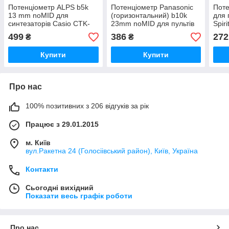
Потенціометр ALPS b5k
Потенціометр Panasonic
Пот
13 mm noMID для
(горизонтальний) b10k
для
синтезаторів Casio CTK-
23mm noMID для пультів
Spir
4000
499
386
272
₴
₴
Купити
Купити
Про нас
100% позитивних з 206 відгуків за рік
Працює з 29.01.2015
м. Київ
вул.Ракетна 24 (Голосіівський район), Київ, Україна
Контакти
Сьогодні вихідний
Показати весь графік роботи
Про нас