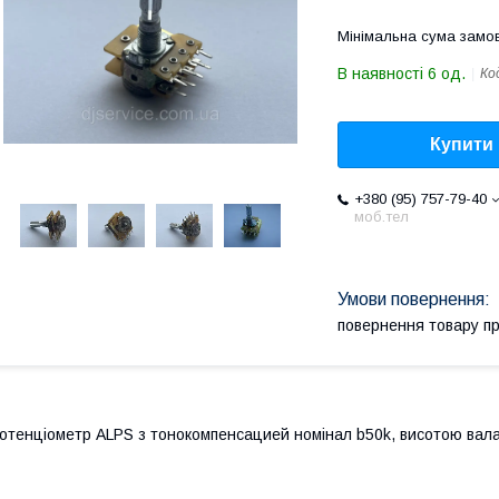
Мінімальна сума замов
В наявності 6 од.
Ко
Купити
+380 (95) 757-79-40
моб.тел
повернення товару п
отенціометр ALPS з тонокомпенсацией номінал b50k, висотою вала 