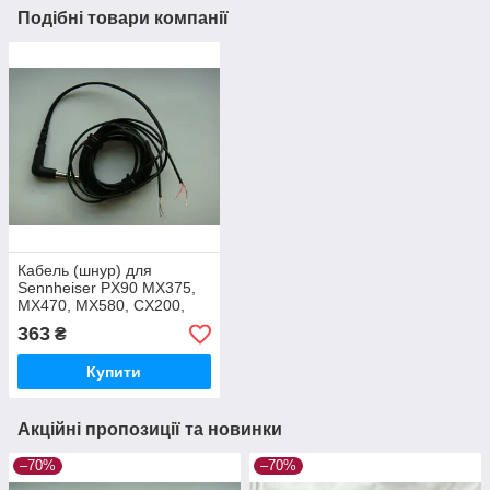
Подібні товари компанії
Кабель (шнур) для
Sennheiser PX90 MX375,
MX470, MX580, CX200,
CX180, CX215, CX280,
363
₴
CX299, CX300, CX400,
CX500
Купити
Акційні пропозиції та новинки
–70%
–70%