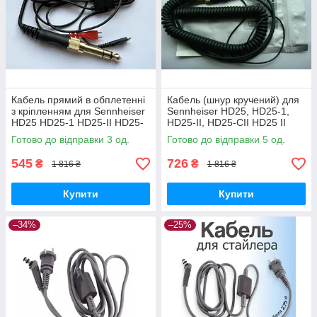
Кабель прямий в обплетенні
Кабель (шнур кручений) для
з кріпленням для Sennheiser
Sennheiser HD25, HD25-1,
HD25 HD25-1 HD25-II HD25-
HD25-II, HD25-CII HD25 II
CII HD25 II
Steel Cable coiled cable
Готово до відправки 3 од.
Готово до відправки 5 од.
545
726
₴
₴
1 816 ₴
1 816 ₴
Купити
Купити
–34%
–25%