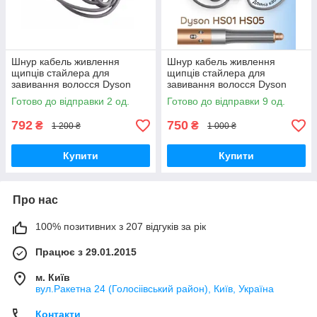
Шнур кабель живлення
Шнур кабель живлення
щипців стайлера для
щипців стайлера для
завивання волосся Dyson
завивання волосся Dyson
Airwrap HS01 HS05 HS08
Airwrap HS01 HS05 HS08
Готово до відправки 2 од.
Готово до відправки 9 од.
792
750
₴
₴
1 200 ₴
1 000 ₴
Купити
Купити
Про нас
100% позитивних з 207 відгуків за рік
Працює з 29.01.2015
м. Київ
вул.Ракетна 24 (Голосіівський район), Київ, Україна
Контакти