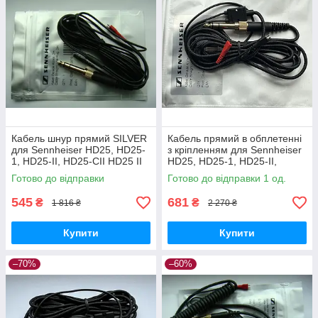
Кабель шнур прямий SILVER
Кабель прямий в обплетенні
для Sennheiser HD25, HD25-
з кріпленням для Sennheiser
1, HD25-II, HD25-CII HD25 II
HD25, HD25-1, HD25-II,
Steel Cable straight cable
HD25-CII HD25 II
Готово до відправки
Готово до відправки 1 од.
545
681
₴
₴
1 816 ₴
2 270 ₴
Купити
Купити
–70%
–60%