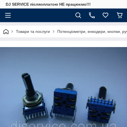
DJ SERVICE пiсляоплатою НЕ працюємо!!!
Товари та послуги
Потенціометри, енкодери, кнопки, ру