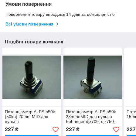
Умови повернення
Повернення товару впродовж 14 днів за домовленістю
Всі умови повернення
Подібні товари компанії
Потенціометр ALPS b50k
Потенціометр ALPS a50k
Поте
(50kb) 20mm MID для
23m noMID для пультів
15mm
пультів
Behringer djx700, djx750,
X32
227
227
227
₴
₴