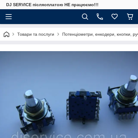
DJ SERVICE пiсляоплатою НЕ працюємо!!!
Товари та послуги
Потенціометри, енкодери, кнопки, ру