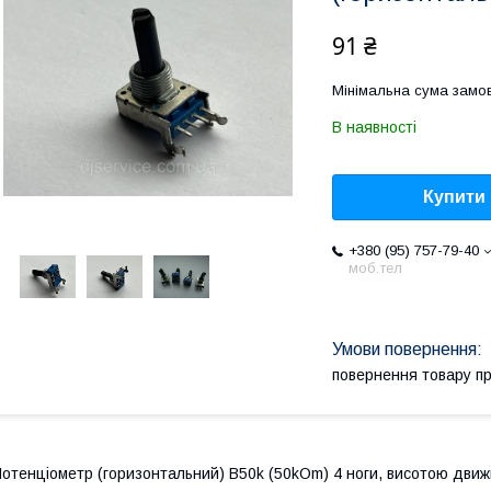
91 ₴
Мінімальна сума замов
В наявності
Купити
+380 (95) 757-79-40
моб.тел
повернення товару п
отенціометр (горизонтальний) B50k (50kOm) 4 ноги, висотою движк