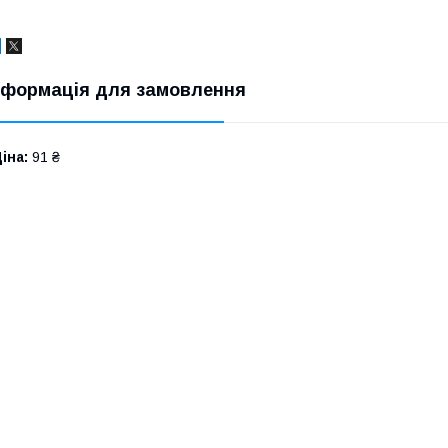
нформація для замовлення
іна:
91 ₴