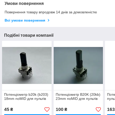
Умови повернення
Повернення товару впродовж 14 днів за домовленістю
Всі умови повернення
Подібні товари компанії
Потенціометр b20k (b203)
Потенціометр B20K (20kb)
Поте
18mm noMID для пультів
23mm noMID для пультів
пуль
45
100
163
₴
₴