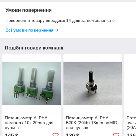
Умови повернення
Повернення товару впродовж 14 днів за домовленістю
Всі умови повернення
Подібні товари компанії
Потенціометр ALPHA
Потенціометр ALPHA
Поте
номінал a10k 20mm для
B20K (20kb) 18mm noMID
пуль
пультів
для пультів
(20A
145
136
136
₴
₴