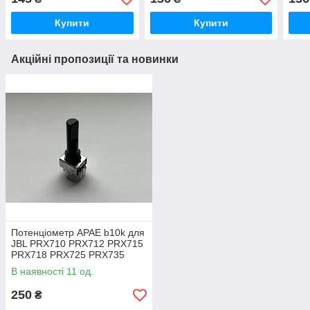
Купити
Купити
Акційні пропозиції та новинки
Потенціометр APAE b10k для
JBL PRX710 PRX712 PRX715
PRX718 PRX725 PRX735
PRX815 PRX835 PRX825
В наявності 11 од.
250
₴