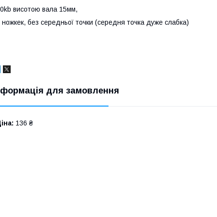
0kb висотою вала 15мм,
 ножкек, без середньої точки (середня точка дуже слабка)
нформація для замовлення
іна:
136 ₴