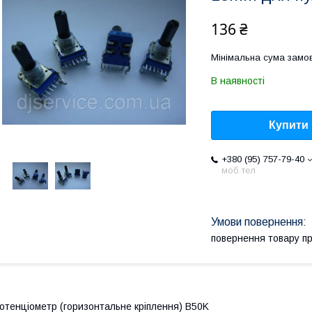
136 ₴
Мінімальна сума замов
В наявності
Купити
+380 (95) 757-79-40
моб.тел
повернення товару п
отенціометр (горизонтальне кріплення) B50K