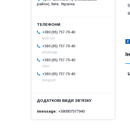
район), Київ, Україна
5
6
+380 (95) 757-79-40
моб.тел
+380 (95) 757-79-40
whatsApp
І
+380 (95) 757-79-40
viber
Ц
+380 (95) 757-79-40
telegram
imessage
+380957577940