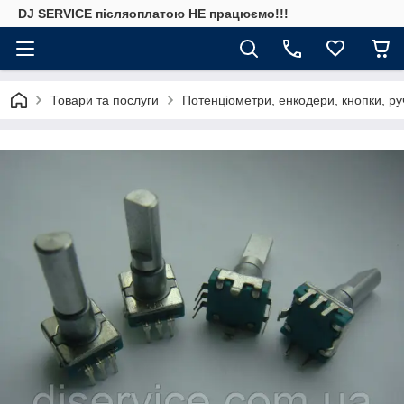
DJ SERVICE пiсляоплатою НЕ працюємо!!!
Товари та послуги
Потенціометри, енкодери, кнопки, ру