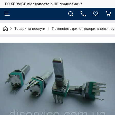
DJ SERVICE пiсляоплатою НЕ працюємо!!!
Товари та послуги
Потенціометри, енкодери, кнопки, ру