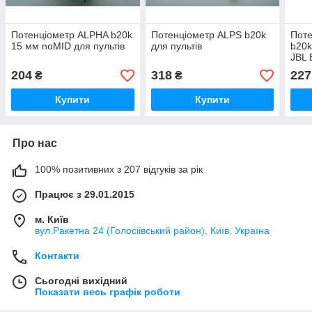
Потенціометр ALPHA b20k
Потенціометр ALPS b20k
Поте
15 мм noMID для пультів
для пультiв
b20k
JBL
204
318
227
₴
₴
Купити
Купити
Про нас
100% позитивних з 207 відгуків за рік
Працює з 29.01.2015
м. Київ
вул.Ракетна 24 (Голосіівський район), Київ, Україна
Контакти
Сьогодні вихідний
Показати весь графік роботи