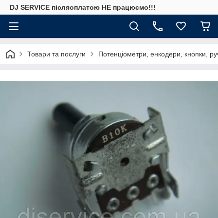
DJ SERVICE пiсляоплатою НЕ працюємо!!!
Товари та послуги
Потенціометри, енкодери, кнопки, ру