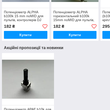
Потенціометр ALPHA
Потенціометр ALPHA
Поте
b100k 15 mm noMID для
горизонтальний b100k
(b10
пультів, контролерів DJ
15mm noMID для пультів,
кріп
HERCULES RMX
контролерів HERCULES
182
182
295
₴
₴
DJ RMX
Купити
Купити
Акційні пропозиції та новинки
Потенціометр APAE b10k для