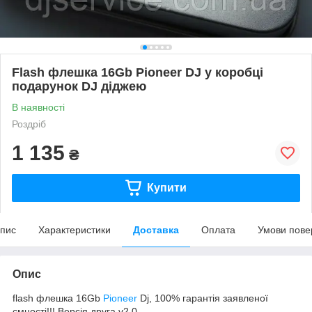
Flash флешка 16Gb Pioneer DJ у коробці
подарунок DJ діджею
В наявності
Роздріб
1 135
₴
Купити
пис
Характеристики
Доставка
Оплата
Умови пове
Опис
flash флешка 16Gb
Pioneer
Dj, 100% гарантія заявленої
ємності!!! Версія друга v2.0