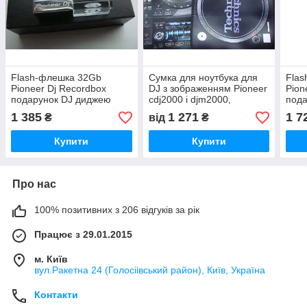
Flash-флешка 32Gb
Сумка для ноутбука для
Fla
Pioneer Dj Recordbox
DJ з зображенням Pioneer
Pion
подарунок DJ диджею
cdj2000 і djm2000,
пода
Technics 1210mk2
1 385
1 271
1 7
₴
від
₴
подарунок DJ діджею
Купити
Купити
Про нас
100% позитивних з 206 відгуків за рік
Працює з 29.01.2015
м. Київ
вул.Ракетна 24 (Голосіівський район), Київ, Україна
Контакти