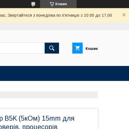
Кошик
ас. Звертайтеся з понеділка по п'ятницю з 10:00 до 17.00
Кошик
р B5K (5кОм) 15mm для
оверів, процесорів