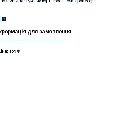
 пазами для звукових карт, кросоверів, процесорів
нформація для замовлення
іна:
159 ₴