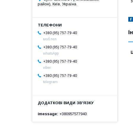
з
район), Київ, Україна
І
+380 (95) 757-79-40
моб.тел
+380 (95) 757-79-40
Ц
whatsApp
+380 (95) 757-79-40
viber
+380 (95) 757-79-40
telegram
imessage
+380957577940