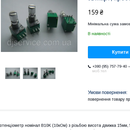
159 ₴
Мінімальна сума замов
В наявності
Купити
+380 (95) 757-79-40
моб.тел
повернення товару п
отенціометр номінал B10K (10кОм) з різьбою висота движка 15мм, 5