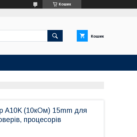
Кошик
Кошик
р A10K (10кОм) 15mm для
оверів, процесорів