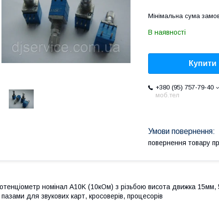
Мінімальна сума замов
В наявності
Купити
+380 (95) 757-79-40
моб.тел
повернення товару п
отенціометр номінал A10K (10кОм) з різьбою висота движка 15мм, 5
 пазами для звукових карт, кросоверів, процесорів