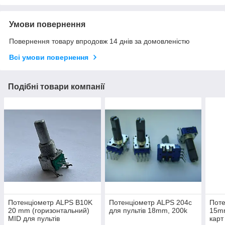
Умови повернення
Повернення товару впродовж 14 днів за домовленістю
Всі умови повернення
Подібні товари компанії
Потенціометр ALPS B10K
Потенціометр ALPS 204c
Поте
20 mm (горизонтальний)
для пультів 18mm, 200k
15mm
MID для пультів
кар