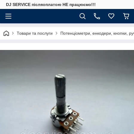
DJ SERVICE пiсляоплатою НЕ працюємо!!!
Товари та послуги
Потенціометри, енкодери, кнопки, ру