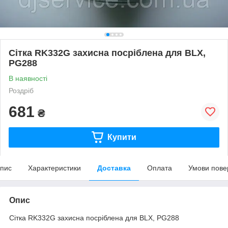
Сітка RK332G захисна посріблена для BLX,
PG288
В наявності
Роздріб
681
₴
Купити
пис
Характеристики
Доставка
Оплата
Умови пове
Опис
Сітка RK332G захисна посріблена для BLX, PG288