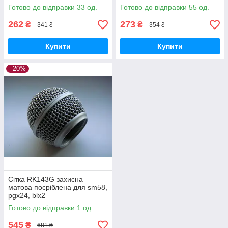
PGX24 SLX M-PRO GT-4HH
PGX24 SLX M-PRO GT-4HH
Готово до відправки 33 од.
Готово до відправки 55 од.
262
273
₴
₴
341 ₴
354 ₴
Купити
Купити
–20%
Сітка RK143G захисна
матова посріблена для sm58,
pgx24, blx2
Готово до відправки 1 од.
545
₴
681 ₴