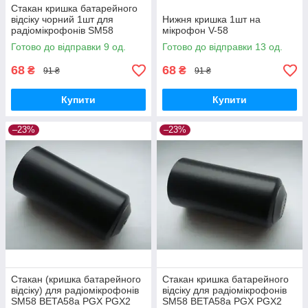
Стакан кришка батарейного
відсіку чорний 1шт для
Нижня кришка 1шт на
радіомікрофонів SM58
мікрофон V-58
BETA58a PGX SLX M-PRO
Готово до відправки 9 од.
Готово до відправки 13 од.
GT-4HH
68
68
₴
₴
91 ₴
91 ₴
Купити
Купити
–23%
–23%
Стакан (кришка батарейного
Стакан кришка батарейного
відсіку) для радіомікрофонів
відсіку для радіомікрофонів
SM58 BETA58a PGX PGX2
SM58 BETA58a PGX PGX2