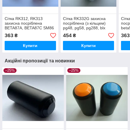
Сітка RK312, RK313
Сітка RK332G захисна
Сітк
захисна посріблена
посріблена (з кільцем)
поср
BETA87A, BETA87C SM86
pg48, pg58, pg288, blx
beta
363
454
363
₴
₴
Купити
Купити
Акційні пропозиції та новинки
–25%
–25%