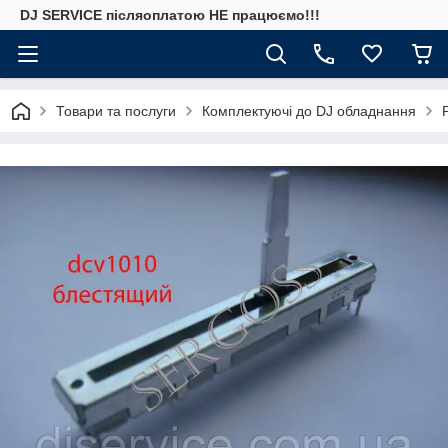
DJ SERVICE пiсляоплатою НЕ працюємо!!!
Товари та послуги
Комплектуючі до DJ обладнання