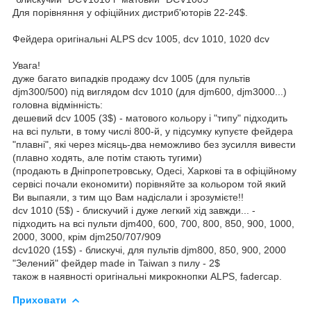
Для порівняння у офіційних дистриб'юторів 22-24$.
Фейдера оригінальні ALPS dcv 1005, dcv 1010, 1020 dcv
Увага!
дуже багато випадків продажу dcv 1005 (для пультів
djm300/500) під виглядом dcv 1010 (для djm600, djm3000...)
головна відмінність:
дешевий dcv 1005 (3$) - матового кольору і "типу" підходить
на всі пульти, в тому числі 800-й, у підсумку купуєте фейдера
"плавні", які через місяць-два неможливо без зусилля вивести
(плавно ходять, але потім стають тугими)
(продають в Дніпропетровську, Одесі, Харкові та в офіційному
сервісі почали економити) порівняйте за кольором той який
Ви выпаяли, з тим що Вам надіслали і зрозумієте!!
dcv 1010 (5$) - блискучий і дуже легкий хід завжди... -
підходить на всі пульти djm400, 600, 700, 800, 850, 900, 1000,
2000, 3000, крім djm250/707/909
dcv1020 (15$) - блискучі, для пультів djm800, 850, 900, 2000
"Зелений" фейдер made in Taiwan з пилу - 2$
також в наявності оригінальні микрокнопки ALPS, fadercap.
Приховати