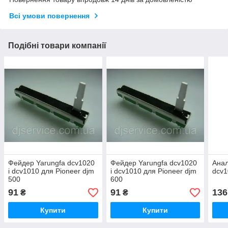
Всі умови повернення
Подібні товари компанії
Фейдер Yarungfa dcv1020
Фейдер Yarungfa dcv1020
Анал
і dcv1010 для Pioneer djm
і dcv1010 для Pioneer djm
dcv1
500
600
91
91
136
₴
₴
Купити
Купити