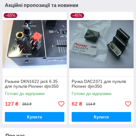
Акційні пропозиції та новинки
–65%
–45%
Разьем DKN1622 jack 6.35
Ручка DAC2371 для пультів
для пультів Pioneer djm350
Pioneer djm350
Готово до відправки
Готово до відправки
127
62
₴
₴
363 ₴
114 ₴
Купити
Купити
Про нас