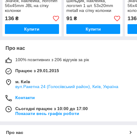
Значок, наклейка, логотип
Шильдик, наклейка,
Знач
56x45mm JBL на сітку
логотип 1 шт. 53x20mm
56x4
колонки
metall на сітку колонки
коло
Fender
136
91
136
₴
₴
Купити
Купити
Про нас
100% позитивних з 206 відгуків за рік
Працює з 29.01.2015
м. Київ
вул.Ракетна 24 (Голосіівський район), Київ, Україна
Контакти
Сьогодні працює з 10:00 до 17:00
Показати весь графік роботи
Про нас