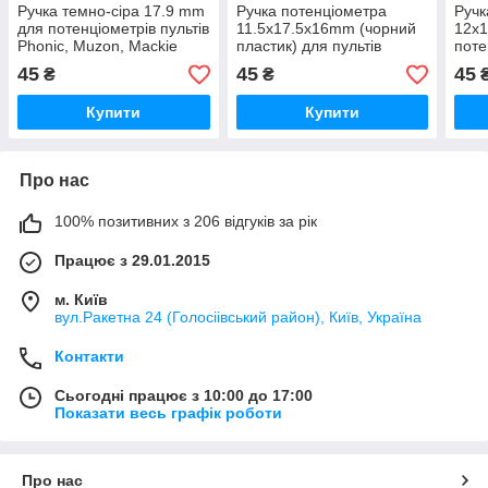
Ручка темно-сіра 17.9 mm
Ручка потенціометра
Ручк
для потенціометрів пультів
11.5x17.5x16mm (чорний
12x1
Phonic, Muzon, Mackie
пластик) для пультів
поте
(кольорова)
конт
45
45
45
₴
₴
Купити
Купити
Про нас
100% позитивних з 206 відгуків за рік
Працює з 29.01.2015
м. Київ
вул.Ракетна 24 (Голосіівський район), Київ, Україна
Контакти
Сьогодні працює з 10:00 до 17:00
Показати весь графік роботи
Про нас