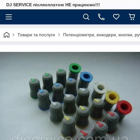
DJ SERVICE пiсляоплатою НЕ працюємо!!!
Товари та послуги
Потенціометри, енкодери, кнопки, ру