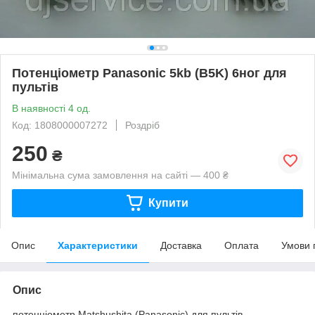
Потенціометр Panasonic 5kb (B5K) 6ног для
пультів
В наявності 4 од.
Код: 1808000007272
Роздріб
250
₴
Мінімальна сума замовлення на сайті — 400 ₴
Купити
Опис
Характеристики
Доставка
Оплата
Умови 
Опис
потенціометр Matshushita (Panasonic) для пультів