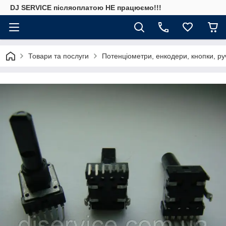
DJ SERVICE пiсляоплатою НЕ працюємо!!!
Товари та послуги
Потенціометри, енкодери, кнопки, ру