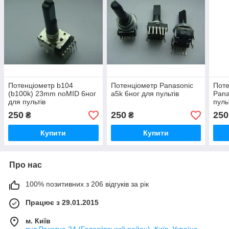
Потенціометр b104
Потенціометр Panasonic
Поте
(b100k) 23mm noMID 6ног
a5k 6ног для пультів
Pana
для пультів
пуль
250
250
250
₴
₴
Купити
Купити
Про нас
100% позитивних з 206 відгуків за рік
Працює з 29.01.2015
м. Київ