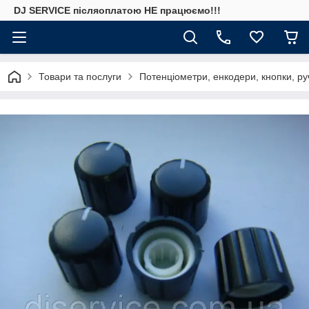
DJ SERVICE пiсляоплатою НЕ працюємо!!!
Товари та послуги
Потенціометри, енкодери, кнопки, ру