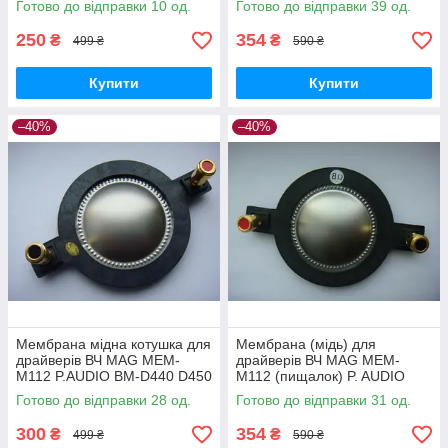
Готово до відправки 10 од.
Готово до відправки 39 од.
250
354
₴
₴
499 ₴
590 ₴
Купити
Купити
–40%
–40%
Мембрана мідна котушка для
Мембрана (мідь) для
драйверів ВЧ MAG MEM-
драйверів ВЧ MAG MEM-
M112 P.AUDIO BM-D440 D450
M112 (пищалок) P. AUDIO
BM-D440 D450
Готово до відправки 28 од.
Готово до відправки 31 од.
300
354
₴
₴
499 ₴
590 ₴