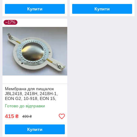
Купити
Купити
–17%
Мембрана для пищалок
JBL2418, 2418H, 2418H-1,
EON G2, 10-918, EON 15,
EON POWER15, MR902,
Готово до відправки
MR905, MR922, MR925
415
₴
499 ₴
Купити