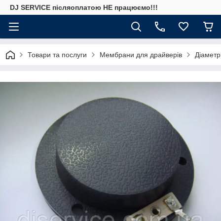
DJ SERVICE пiсляоплатою НЕ працюємо!!!
Товари та послуги
Мембрани для драйверів
Діаметр