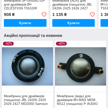
Мембрана SP-000082-GP
Мембрана (ALR) для
Мемб
для драйверів ВЧ
драйверів (пищалок) JBL
ВЧ 
CELESTION T5510/R
2420h 2425 2426 2427
T551
CDX1-1745, JBL2452H,
MD2050 Samson CD44T
CDX
908
1 135
1 3
₴
₴
QSC HPR152F T5696A,
FANE CD150
QSC
05HW50, B52
B52
Купити
Купити
Акційні пропозиції та новинки
–50%
–40%
Мембрана для драйверів
Мембрана (мідь) для
(пищалок) JBL 2420h 2425
драйверів ВЧ MAG MEM-
2426 2427 MD2050 Samson
M112 (пищалок) P. AUDIO
CD44T FANE CD150
BM-D440 D450