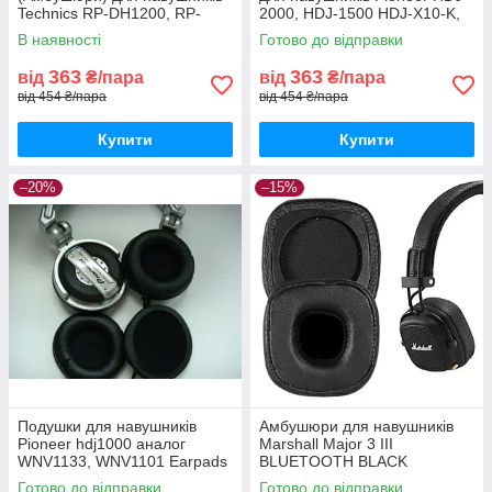
Technics RP-DH1200, RP-
2000, HDJ-1500 HDJ-X10-K,
DH1201, RP-DH1250
HDJ-X5, HDJ-X7
В наявності
Готово до відправки
363
363
від
₴/пара
від
₴/пара
від 454 ₴/пара
від 454 ₴/пара
Купити
Купити
–20%
–15%
Подушки для навушників
Амбушюри для навушників
Pioneer hdj1000 аналог
Marshall Major 3 III
WNV1133, WNV1101 Earpads
BLUETOOTH BLACK
Готово до відправки
Готово до відправки