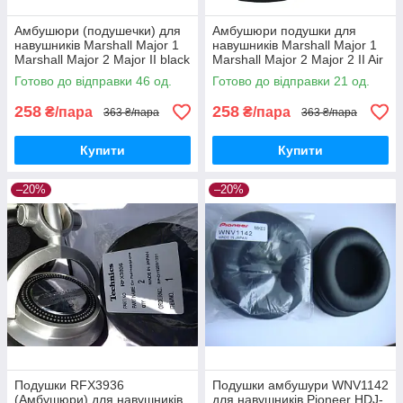
Амбушюри (подушечки) для
Амбушюри подушки для
навушників Marshall Major 1
навушників Marshall Major 1
Marshall Major 2 Major II black
Marshall Major 2 Major 2 II Air
Music Go Play Black
Готово до відправки 46 од.
Готово до відправки 21 од.
258
258
₴/пара
₴/пара
363 ₴/пара
363 ₴/пара
Купити
Купити
–20%
–20%
Подушки RFX3936
Подушки амбушури WNV1142
(Амбушюри) для навушників
для навушників Pioneer HDJ-