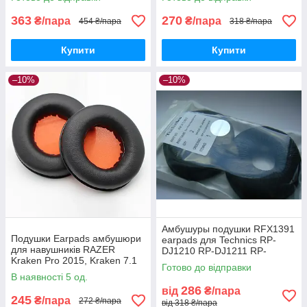
363
270
₴/пара
₴/пара
454 ₴/пара
318 ₴/пара
Купити
Купити
–10%
–10%
Амбушуры подушки RFX1391
Подушки Earpads амбушюри
earpads для Technics RP-
для навушників RAZER
DJ1210 RP-DJ1211 RP-
Kraken Pro 2015, Kraken 7.1
DJ1200 EAH-DJ1200
Готово до відправки
Chroma, USB, Essential
В наявності 5 од.
286
від
₴/пара
245
₴/пара
272 ₴/пара
від 318 ₴/пара