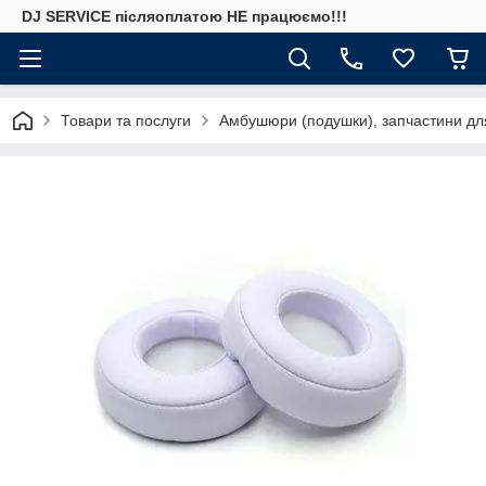
DJ SERVICE пiсляоплатою НЕ працюємо!!!
Товари та послуги
Амбушюри (подушки), запчастини дл