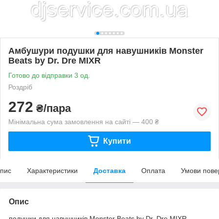
Амбушури подушки для навушників Monster
Beats by Dr. Dre MIXR
Готово до відправки 3 од.
Роздріб
272
₴/пара
Мінімальна сума замовлення на сайті — 400 ₴
Купити
пис
Характеристики
Доставка
Оплата
Умови пове
Опис
подушки для навушників Monster Beats by Dr. Dre MIXR