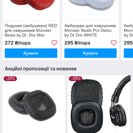
Подушки (амбушюри) RED
Амбушури для навушників
Амбу
для навушників Monster
Monster Beats Pro Detox
Mons
Beats by Dr. Dre Mixr
by Dr Dre WHITE
by D
272
295
295
₴/пара
₴/пара
Купити
Купити
Акційні пропозиції та новинки
–29%
–29%