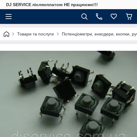
DJ SERVICE пiсляоплатою НЕ працюємо!!!
Товари та послуги
Потенціометри, енкодери, кнопки, ру