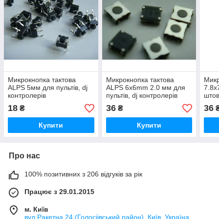
Микрокнопка тактова
Микрокнопка тактова
Микр
ALPS 5мм для пультів, dj
ALPS 6x6mm 2.0 мм для
7.8x
контролерів
пультів, dj контролерів
штов
пуль
18
36
36
₴
₴
Купити
Купити
Про нас
100% позитивних з 206 відгуків за рік
Працює з 29.01.2015
м. Київ
вул.Ракетна 24 (Голосіівський район), Київ, Україна