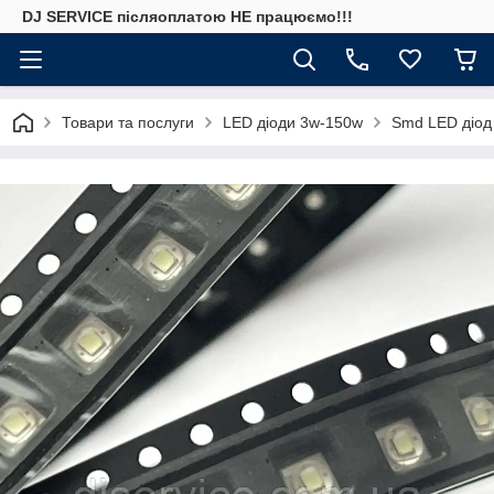
DJ SERVICE пiсляоплатою НЕ працюємо!!!
Товари та послуги
LED діоди 3w-150w
Smd LED діод C