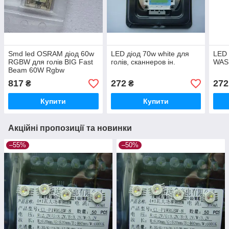
Smd led OSRAM діод 60w
LED діод 70w white для
LED
RGBW для голів BIG Fast
голів, сканнеров ін.
WASH
Beam 60W Rgbw
817
272
272
₴
₴
Купити
Купити
Акційні пропозиції та новинки
–55%
–50%