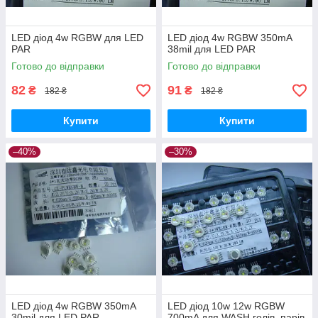
LED діод 4w RGBW для LED
LED діод 4w RGBW 350mA
PAR
38mil для LED PAR
Готово до відправки
Готово до відправки
82
91
₴
₴
182 ₴
182 ₴
Купити
Купити
–40%
–30%
LED діод 4w RGBW 350mA
LED діод 10w 12w RGBW
30mil для LED PAR
700mA для WASH голів, парів