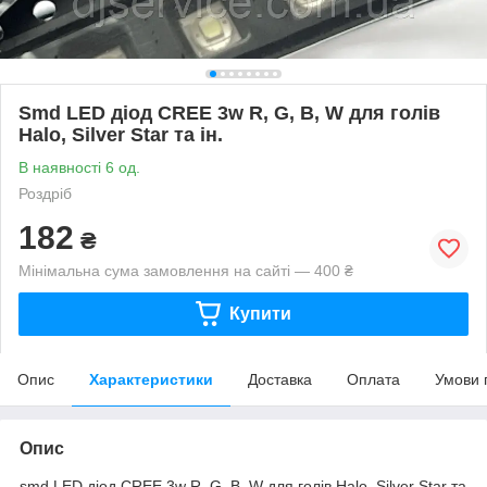
Smd LED діод CREE 3w R, G, B, W для голів
Halo, Silver Star та ін.
В наявності 6 од.
Роздріб
182
₴
Мінімальна сума замовлення на сайті — 400 ₴
Купити
Опис
Характеристики
Доставка
Оплата
Умови 
Опис
smd LED діод CREE 3w R, G, B, W для голів Halo, Silver Star та