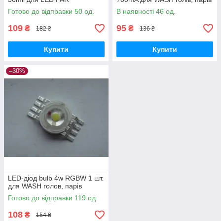
Готово до відправки 50 од.
В наявності 46 од.
109
95
₴
₴
182 ₴
136 ₴
Купити
Купити
–30%
LED-діод bulb 4w RGBW 1 шт.
для WASH голов, парів
Готово до відправки 119 од.
108
₴
154 ₴