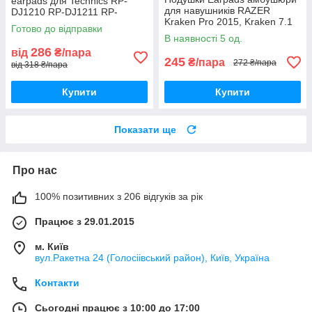
earpads для Technics RP-
для навушників RAZER
DJ1210 RP-DJ1211 RP-
Kraken Pro 2015, Kraken 7.1
DJ1200 EAH-DJ1200
Готово до відправки
Chroma, USB, Essential
В наявності 5 од.
286
від
₴/пара
245
₴/пара
272 ₴/пара
від 318 ₴/пара
Купити
Купити
Показати ще
Про нас
100% позитивних з 206 відгуків за рік
Працює з 29.01.2015
м. Київ
вул.Ракетна 24 (Голосіівський район), Київ, Україна
Контакти
Сьогодні працює з 10:00 до 17:00