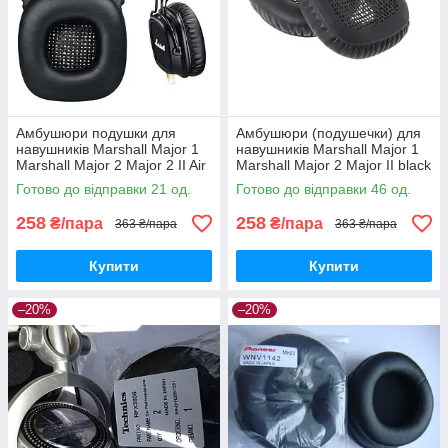
Амбушюри подушки для
Амбушюри (подушечки) для
навушників Marshall Major 1
навушників Marshall Major 1
Marshall Major 2 Major 2 II Air
Marshall Major 2 Major II black
Music Go Play Black
Готово до відправки 21 од.
Готово до відправки 46 од.
258
258
₴/пара
₴/пара
363 ₴/пара
363 ₴/пара
Купити
Купити
–20%
–20%