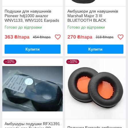
Подушки для навушників
Амбушюри для навушників
Pioneer hdj1000 аналог
Marshall Major 3 III
WNV1133, WNV1101 Earpads
BLUETOOTH BLACK
Готово до відправки
Готово до відправки
363
270
₴/пара
₴/пара
454 ₴/пара
318 ₴/пара
Купити
Купити
–10%
–10%
Амбушуры подушки RFX1391
Подушки Earpads амбушюри