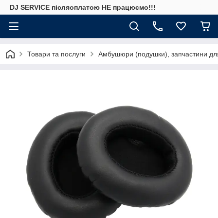
DJ SERVICE пiсляоплатою НЕ працюємо!!!
Товари та послуги
Амбушюри (подушки), запчастини дл