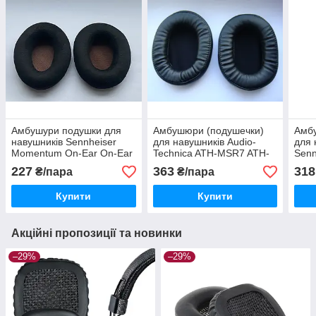
Амбушури подушки для
Амбушюри (подушечки)
Амбу
навушників Sennheiser
для навушників Audio-
для 
Momentum On-Ear On-Ear
Technica ATH-MSR7 ATH-
Senn
M2 OEi M2 OEBT M2 OEG
MSR7BK SonicPro Over-
Blac
227
363
318
₴/пара
₴/пара
HD1 велюр
Ear
Купити
Купити
Акційні пропозиції та новинки
–29%
–29%