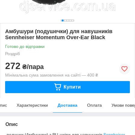
Амбушури (подушечки) для навушників
Sennheiser Momentum Over-Ear Black
Готово до відправки
Роздріб
272
₴/пара
Мінімальна сума замовлення на сайті — 400 ₴
Купити
пис
Характеристики
Доставка
Оплата
Умови пове
Опис
подушки (Амбушури) з PU-шкіри для навушників
Sennheiser