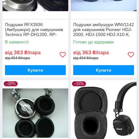
Подушки RFX3936
Подушки амбушури WNV1142
(Амбушюри) для навушників
для навушників Pioneer HDJ-
Technics RP-DH1200, RP-
2000, HDJ-1500 HDJ-X10-K,
DH1201, RP-DH1250
HDJ-X5, HDJ-X7
В наявності
Готово до відправки
363
363
від
₴/пара
від
₴/пара
від 454 ₴/пара
від 454 ₴/пара
Купити
Купити
–20%
–15%