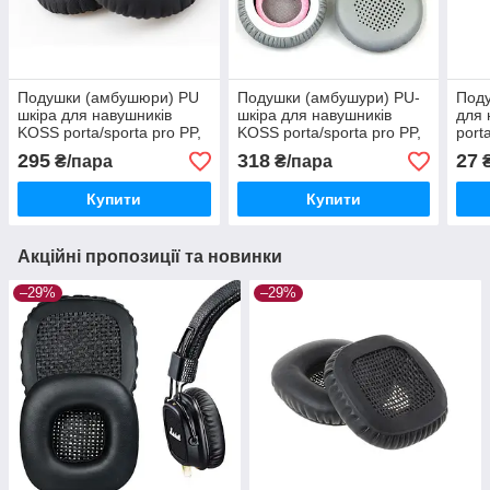
Подушки (амбушюри) PU
Подушки (амбушури) PU-
Под
шкіра для навушників
шкіра для навушників
для 
KOSS porta/sporta pro PP,
KOSS porta/sporta pro PP,
port
PX200 PX100 PX80
PX200 PX100 PX80
PX1
295
318
27
₴/пара
₴/пара
₴
KSC11, KSC17, KSC75,
KSC11, KSC17, KSC75,
KSC
KTX
KTX
Купити
Купити
Акційні пропозиції та новинки
–29%
–29%