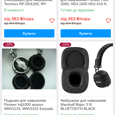
Technics RP-DH1200, RP-
2000, HDJ-1500 HDJ-X10-K,
DH1201, RP-DH1250
HDJ-X5, HDJ-X7
В наявності
Готово до відправки
363
363
від
₴/пара
від
₴/пара
від 454 ₴/пара
від 454 ₴/пара
Купити
Купити
–20%
–15%
Подушки для навушників
Амбушюри для навушників
Pioneer hdj1000 аналог
Marshall Major 3 III
WNV1133, WNV1101 Earpads
BLUETOOTH BLACK
Готово до відправки
Готово до відправки