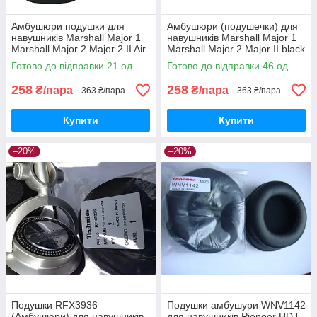
Амбушюри подушки для
Амбушюри (подушечки) для
навушників Marshall Major 1
навушників Marshall Major 1
Marshall Major 2 Major 2 II Air
Marshall Major 2 Major II black
Music Go Play Black
Готово до відправки 21 од.
Готово до відправки 46 од.
258
258
₴/пара
₴/пара
363 ₴/пара
363 ₴/пара
Купити
Купити
–20%
–20%
Подушки RFX3936
Подушки амбушури WNV1142
(Амбушюри) для навушників
для навушників Pioneer HDJ-