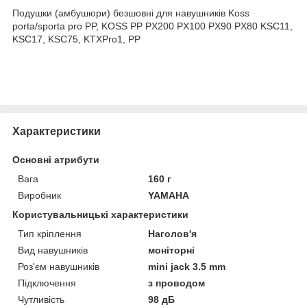
Подушки (амбушюри) безшовні для навушників Koss
porta/sporta pro PP, KOSS PP PX200 PX100 PX90 PX80 KSC11,
KSC17, KSC75, KTXPro1, PP
Характеристики
Основні атрибути
Вага
160 г
Виробник
YAMAHA
Користувальницькі характеристики
Тип кріплення
Наголов'я
Вид навушників
моніторні
Роз'єм навушників
mini jack 3.5 mm
Підключення
з проводом
Чутливість
98 дБ