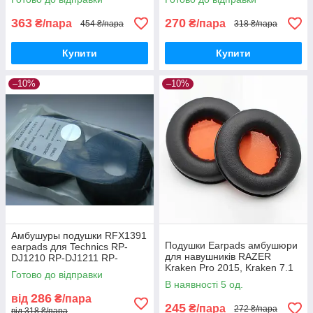
363
270
₴/пара
₴/пара
454 ₴/пара
318 ₴/пара
Купити
Купити
–10%
–10%
Амбушуры подушки RFX1391
Подушки Earpads амбушюри
earpads для Technics RP-
для навушників RAZER
DJ1210 RP-DJ1211 RP-
Kraken Pro 2015, Kraken 7.1
DJ1200 EAH-DJ1200
Готово до відправки
Chroma, USB, Essential
В наявності 5 од.
286
від
₴/пара
245
₴/пара
272 ₴/пара
від 318 ₴/пара