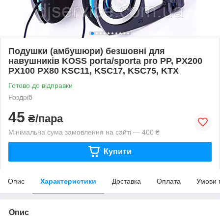
Подушки (амбушюри) безшовні для
навушників KOSS porta/sporta pro PP, PX200
PX100 PX80 KSC11, KSC17, KSC75, KTX
Готово до відправки
Роздріб
45
₴/пара
Мінімальна сума замовлення на сайті — 400 ₴
Купити
Опис
Характеристики
Доставка
Оплата
Умови 
Опис