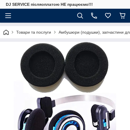
DJ SERVICE пiсляоплатою НЕ працюємо!!!
Товари та послуги
Амбушюри (подушки), запчастини дл