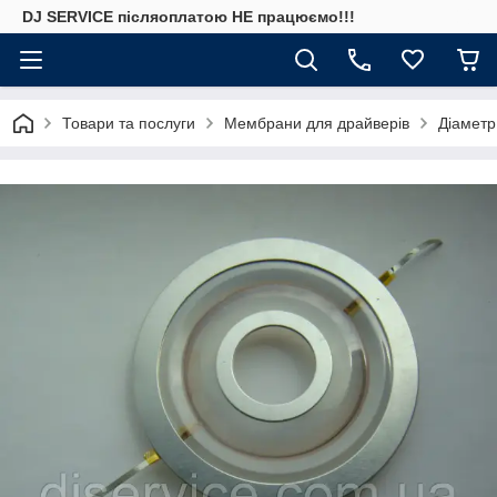
DJ SERVICE пiсляоплатою НЕ працюємо!!!
Товари та послуги
Мембрани для драйверів
Діаметр