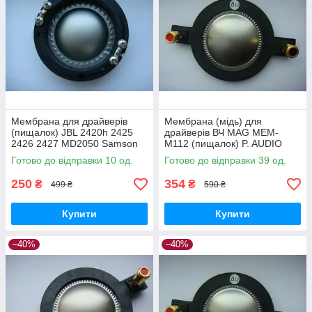
Мембрана для драйверів
Мембрана (мідь) для
(пищалок) JBL 2420h 2425
драйверів ВЧ MAG MEM-
2426 2427 MD2050 Samson
M112 (пищалок) P. AUDIO
CD44T FANE CD150
BM-D440 D450
Готово до відправки 10 од.
Готово до відправки 39 од.
250
354
₴
₴
499 ₴
590 ₴
Купити
Купити
–40%
–40%