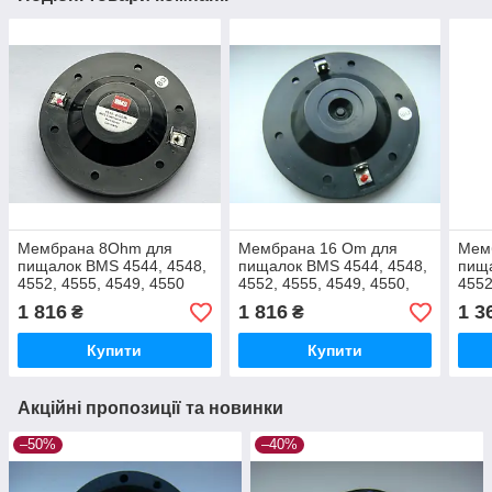
Мембрана 8Ohm для
Мембрана 16 Om для
Мем
пищалок BMS 4544, 4548,
пищалок BMS 4544, 4548,
пища
4552, 4555, 4549, 4550
4552, 4555, 4549, 4550,
4552
Beyma
Beyma
1 816
1 816
1 3
₴
₴
Купити
Купити
Акційні пропозиції та новинки
–50%
–40%