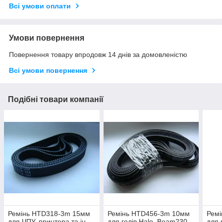
Всі умови оплати
Умови повернення
Повернення товару впродовж 14 днів за домовленістю
Всі умови повернення
Подібні товари компанії
Ремінь HTD318-3m 15мм
Ремінь HTD456-3m 10мм
Рем
для ЧПУ, принтера та ін
для голів Halo, Beam230
для 