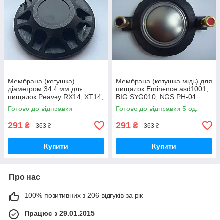
Мембрана (котушка)
Мембрана (котушка мідь) для
діаметром 34.4 мм для
пищалок Eminence asd1001,
пищалок Peavey RX14, XT14,
BIG SYG010, NGS PH-04
PR10, PR12, PR15, PV115
Готово до відправки
Готово до відправки 5 од.
291
291
₴
₴
363 ₴
363 ₴
Купити
Купити
Про нас
100% позитивних з 206 відгуків за рік
Працює з 29.01.2015