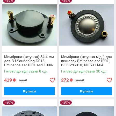
–25%
–25%
Мембрана (котушка) 34.4 мм
Мембрана (котушка мідь) для
для ВЧ SoundKing D013
пищалок Eminence asd1001,
Eminence asd1001 asd 1000-
BIG SYG010, NGS PH-04
B das m34 G SYG010 DAS
Готово до відправки 8 од.
Готово до відправки 30 од.
GM-M34 Cerwin Vega CD34A
419
272
₴
₴
558 ₴
363 ₴
Купити
Купити
–20%
–20%