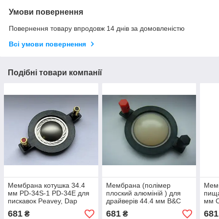
Умови повернення
Повернення товару впродовж 14 днів за домовленістю
Всі умови повернення
Подібні товари компанії
Мембрана котушка 34.4
Мембрана (полімер
Мем
мм PD-34S-1 PD-34E для
плоский алюміній ) для
пища
пискавок Peavey, Dap
драйверів 44.4 мм B&C
мм C
k112, k112A, k115A
DE-250-8, DE-160-8
681
681
681
₴
₴