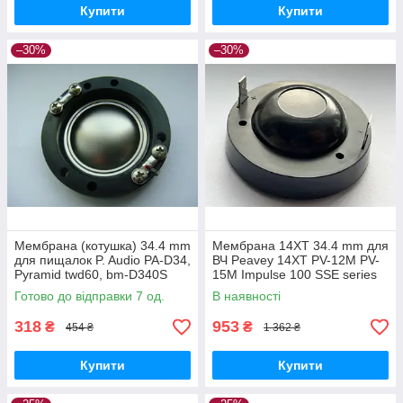
Купити
Купити
–30%
–30%
Мембрана (котушка) 34.4 mm
Мембрана 14XT 34.4 mm для
для пищалок P. Audio PA-D34,
ВЧ Peavey 14XT PV-12M PV-
Pyramid twd60, bm-D340S
15M Impulse 100 SSE series
TLS 4 a
Готово до відправки 7 од.
В наявності
318
953
₴
₴
454 ₴
1 362 ₴
Купити
Купити