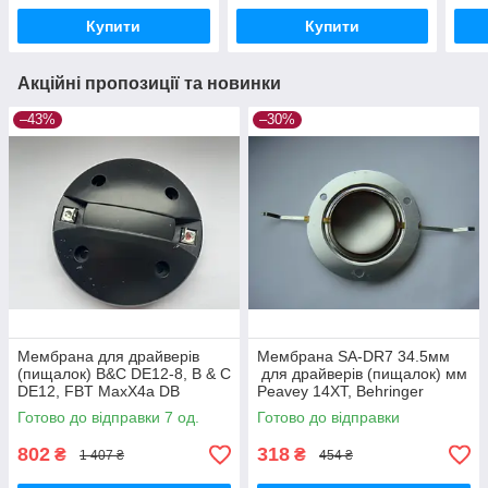
Купити
Купити
Акційні пропозиції та новинки
–43%
–30%
Мембрана для драйверів
Мембрана SA-DR7 34.5мм
(пищалок) B&C DE12-8, B & C
для драйверів (пищалок) мм
DE12, FBT MaxX4a DB
Peavey 14XT, Behringer
Technologies Opera
34T120H8, Alto HG00082
Готово до відправки 7 од.
Готово до відправки
802
318
₴
₴
1 407 ₴
454 ₴