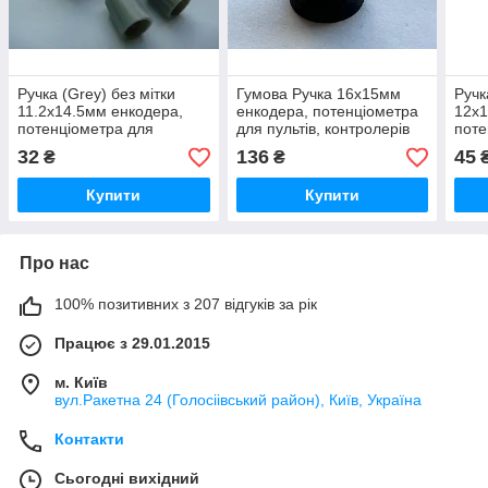
Ручка (Grey) без мітки
Гумова Ручка 16x15мм
Ручк
11.2x14.5мм енкодера,
енкодера, потенціометра
12x1
потенціометра для
для пультів, контролерів
поте
пультів, контролерів
конт
32
136
45
₴
₴
Купити
Купити
Про нас
100% позитивних з 207 відгуків за рік
Працює з 29.01.2015
м. Київ
вул.Ракетна 24 (Голосіівський район), Київ, Україна
Контакти
Сьогодні вихідний