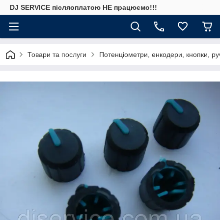
DJ SERVICE пiсляоплатою НЕ працюємо!!!
Товари та послуги
Потенціометри, енкодери, кнопки, ру