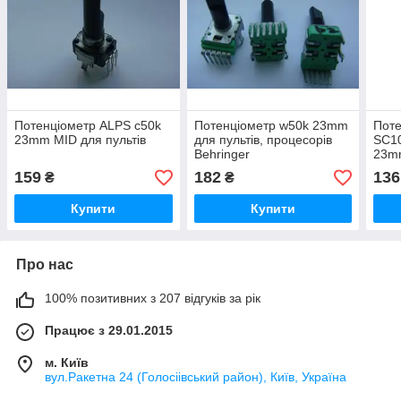
Потенціометр ALPS c50k
Потенціометр w50k 23mm
Поте
23mm MID для пультів
для пультів, процесорів
SC10
Behringer
23mm
BEH
159
182
136
₴
₴
VMX
Купити
Купити
Про нас
100% позитивних з 207 відгуків за рік
Працює з 29.01.2015
м. Київ
вул.Ракетна 24 (Голосіівський район), Київ, Україна