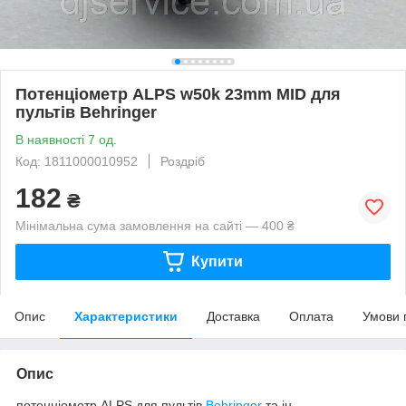
Потенціометр ALPS w50k 23mm MID для
пультів Behringer
В наявності 7 од.
Код: 1811000010952
Роздріб
182
₴
Мінімальна сума замовлення на сайті — 400 ₴
Купити
Опис
Характеристики
Доставка
Оплата
Умови 
Опис
потенціометр ALPS для пультів
Behringer
та ін