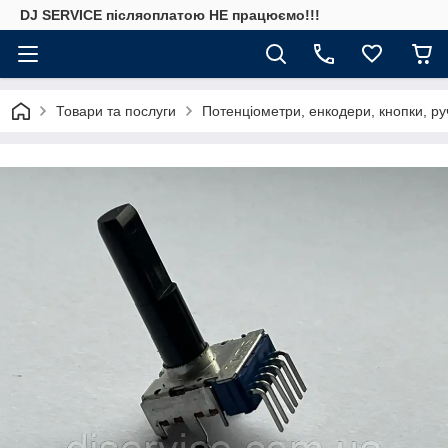
DJ SERVICE пiсляоплатою НЕ працюємо!!!
Товари та послуги
Потенціометри, енкодери, кнопки, ру