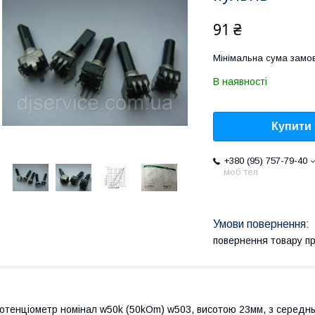
91 ₴
Мінімальна сума замов
В наявності
Купити
+380 (95) 757-79-40
моб.тел
повернення товару п
отенціометр номінал w50k (50kOm) w503, висотою 23мм, з середн