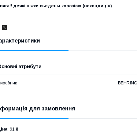
вага!! деякі ніжки сьедены корозією (некондиція)
арактеристики
Основні атрибути
иробник
BEHRIN
нформація для замовлення
іна:
91 ₴