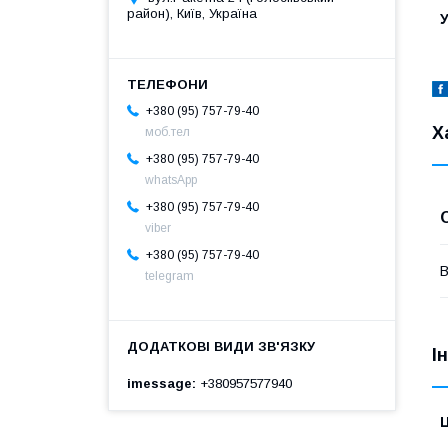
район), Київ, Україна
У
+380 (95) 757-79-40
Х
моб.тел
+380 (95) 757-79-40
whatsApp
+380 (95) 757-79-40
viber
+380 (95) 757-79-40
В
telegram
І
imessage
+380957577940
Ц